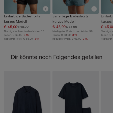
Einfarbige Badeshorts
Einfarbige Badeshorts
Einfarb
kurzes Modell
kurzes Modell
kurzes
€ 45,00
€ 45,00
€ 45,0
€ 68,00
€ 68,00
Niedrigster Preis in den letzten 30
Niedrigster Preis in den letzten 30
Niedrigste
Tagen:
€ 68,00
-34%
Tagen:
€ 68,00
-34%
Tagen:
€ 
Regulärer Preis:
€ 68,00
-34%
Regulärer Preis:
€ 68,00
-34%
Regulärer 
Dir könnte noch Folgendes gefallen