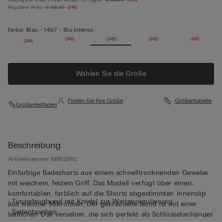
Regulärer Preis:
€ 68,00
-34%
Farbe:
Blau -
1467 - Blu Intenso
-34%
-34%
-34%
-34%
-34%
-34%
Wählen Sie die Größe
Finden Sie Ihre Größe
Größentabelle
Größenleitfaden
Beschreibung
Artikelnummer: MB0226C
Einfarbige Badeshorts aus einem schnelltrocknenden Gewebe
mit weichem, festem Griff. Das Modell verfügt über einen
komfortablen, farblich auf die Shorts abgestimmten Innenslip
• Tunnelzugbund mit Kordel zur Weitenregulierung
aus weicher Mikrofaser. Der gekräuselte Bund ist mit einer
• Seitentaschen
seitlichen Öse versehen, die sich perfekt als Schlüsselanhänger