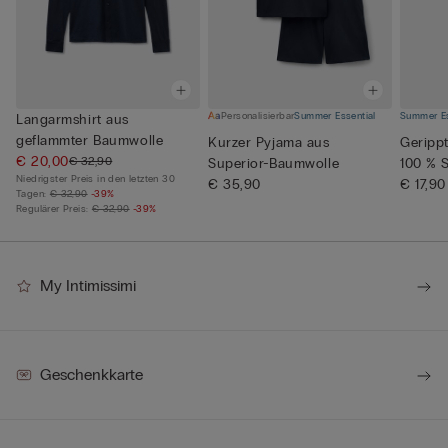
Personalisierbar
Summer Essential
Summer Es
Langarmshirt aus
geflammter Baumwolle
Kurzer Pyjama aus
Geripp
€ 20,00
€ 32,90
Superior-Baumwolle
100 % 
Niedrigster Preis in den letzten 30
€ 35,90
€ 17,90
Tagen:
€ 32,90
-39%
Regulärer Preis:
€ 32,90
-39%
My Intimissimi
Geschenkkarte