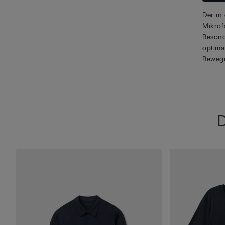
Der in
Mikrof
Besond
optima
Bewegu
D