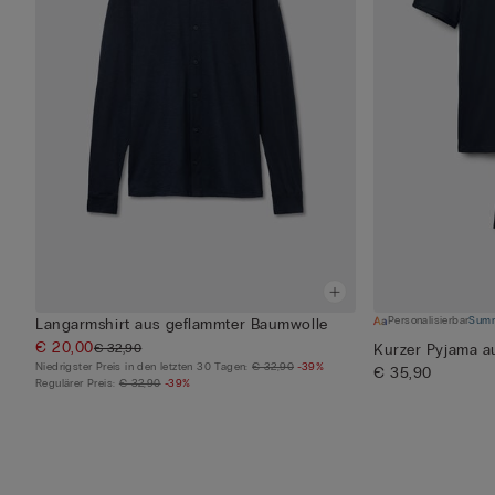
Personalisierbar
Summ
Langarmshirt aus geflammter Baumwolle
€ 20,00
€ 32,90
Kurzer Pyjama a
Niedrigster Preis in den letzten 30 Tagen:
€ 32,90
-39%
€ 35,90
Regulärer Preis:
€ 32,90
-39%