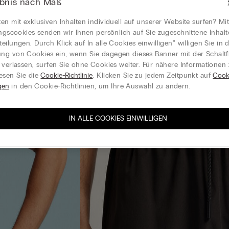
ebnis nach Maß
en mit exklusiven Inhalten individuell auf unserer Website surfen? Mi
ungscookies senden wir Ihnen persönlich auf Sie zugeschnittene Inhal
eilungen. Durch Klick auf In alle Cookies einwilligen‟ willigen Sie in d
g von Cookies ein, wenn Sie dagegen dieses Banner mit der Schaltf
 verlassen, surfen Sie ohne Cookies weiter. Für nähere Informationen
esen Sie die
Cookie-Richtlinie
. Klicken Sie zu jedem Zeitpunkt auf
Cook
gen
in den Cookie-Richtlinien, um Ihre Auswahl zu ändern.
IN ALLE COOKIES EINWILLIGEN