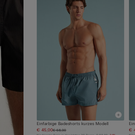
Einfarbige Badeshorts kurzes Modell
Ei
€ 45,00
€ 
€ 68,00