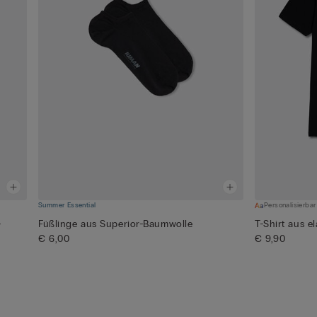
Summer Essential
Personalisierbar
-
Füßlinge aus Superior-Baumwolle
T-Shirt aus e
€ 6,00
€ 9,90