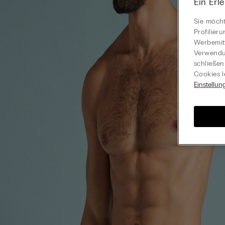
Ein Erl
Sie möcht
Profilier
Werbemitt
Verwendun
schließen
Cookies l
Einstellun