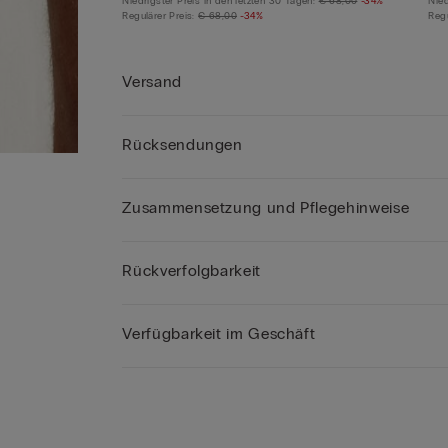
Niedrigster Preis in den letzten 30 Tagen:
€ 68,00
-34%
Nied
Regulärer Preis:
€ 68,00
-34%
Regu
Versand
Rücksendungen
Zusammensetzung und Pflegehinweise
Rückverfolgbarkeit
Verfügbarkeit im Geschäft