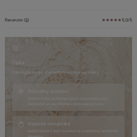
• Vynikajúce spevnenie
• Prirodzený efekt
• Modelka je vysoká 175 cm a nosí veľkosť
Recenzie
(
5
)
5,0/5
2B/75B/34B/85B/42B
Čipka
Zamilujte sa do starostlivo vyrobenej čipky.
Pohodlný komfort
Složitá čipka poskytuje oporu a pohodlie, pod
oblečením je neviditeľná a dokonale prilieha.
Klasická romantika
Každý kúsok z tejto kolekcie je prepletený nenútenou
intimitou.