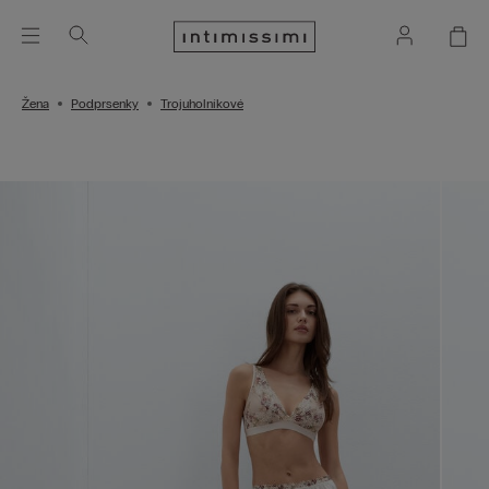
Žena
Podprsenky
Trojuholníkové