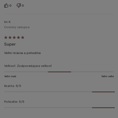
0
0
Ini K
Overený nákupca
Hodnotenie:
Super
5
z 5
Veľmi krásna a pohodlná
Veľkosť
:
Zodpovedajúca veľkosť
Veľmi malé
Veľmi veľké
Kvalita
:
5/5
Pohodlie
:
5/5