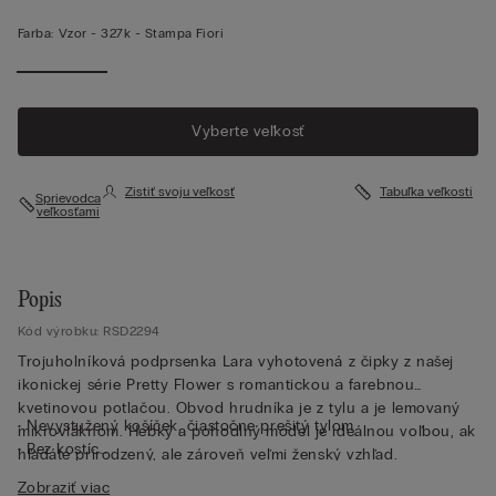
Farba:
Vzor -
327k - Stampa Fiori
Vyberte veľkosť
Zistiť svoju veľkosť
Tabuľka veľkostí
Sprievodca
veľkosťami
Popis
Kód výrobku: RSD2294
Trojuholníková podprsenka Lara vyhotovená z čipky z našej
ikonickej série Pretty Flower s romantickou a farebnou
kvetinovou potlačou. Obvod hrudníka je z tylu a je lemovaný
• Nevystužený košíček, čiastočne prešitý tylom
mikrovláknom. Hebký a pohodlný model je ideálnou voľbou, ak
• Bez kostíc
hľadáte prirodzený, ale zároveň veľmi ženský vzhľad.
• Bočné kostice
Zobraziť viac
• Ramienka nastaviteľné v zadnej časti