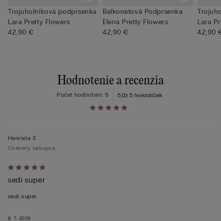
Trojuholníková podprsenka
Balkonetová Podprsenka
Trojuh
Lara Pretty Flowers
Elena Pretty Flowers
Lara Pr
42,90 €
42,90 €
42,90 
Hodnotenie a recenzia
Počet hodnotení: 5
5,0
z 5 hviezdičiek
Henrieta S
Overený nákupca
Hodnotenie:
sedi super
5
z 5
sedi super
8. 7. 2026