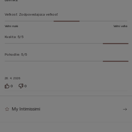
z 5
bavlnka.
Veľkosť
:
Zodpovedajúca veľkosť
Veľmi malé
Veľmi veľké
Kvalita
:
5/5
Pohodlie
:
5/5
26. 4. 2026
0
0
My Intimissimi