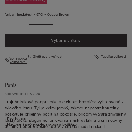
Mix&Match 3+1 ZADARMO
Farba:
Hnedátest -
876j - Cocoa Brown
Vyberte veľkosť
Zistiť svoju veľkosť
Tabuľka veľkostí
Sprievodca
veľkosťami
Popis
Kód výrobku: RSD100
Trojuholníková podprsenka s efektom brassière vyhotovená z
tylového lemu. Tyl je veľmi jemný, takmer nepostrehnuteľný,
poskytuje príjemný pocit na pokožke, pričom vytvára zmyselný
• Bez kostíc
lesklý efekt. Elegantné lemovania z mikrovlákna a šmrncovný
• Nevystužený predtvarovaný košíček
detail v podobe kostice do V v strede medzi prsiami.
• Ramienka prešité mikrovláknom nastaviteľné v zadnej časti