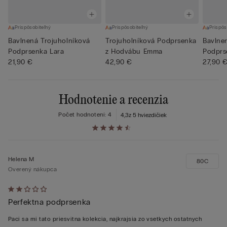
Prispôsobiteľný
Prispôsobiteľný
Prispôs
Bavlnená Trojuholníková
Trojuholníková Podprsenka
Bavlne
Podprsenka Lara
z Hodvábu Emma
Podprs
21,90 €
42,90 €
27,90 
Hodnotenie a recenzia
Počet hodnotení: 4
4,3
z 5 hviezdičiek
Helena M
80C
Overený nákupca
Hodnotenie:
Perfektna podprsenka
2
z 5
Paci sa mi tato priesvitna kolekcia, najkrajsia zo vsetkych ostatnych