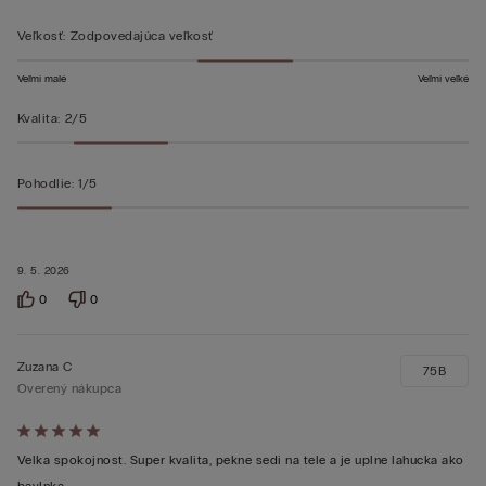
Veľkosť
:
Zodpovedajúca veľkosť
Veľmi malé
Veľmi veľké
Kvalita
:
2/5
Pohodlie
:
1/5
9. 5. 2026
0
0
Zuzana C
75B
Overený nákupca
Hodnotenie:
5
Velka spokojnost. Super kvalita, pekne sedi na tele a je uplne lahucka ako