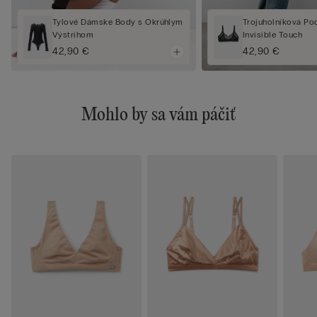
Tylové Dámske Body s Okrúhlym
Trojuholníková Po
Výstrihom
Invisible Touch
42,90 €
42,90 €
Mohlo by sa vám páčiť