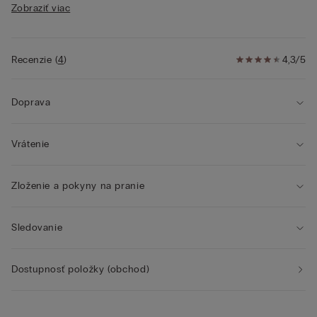
Zobraziť viac
• Obvod hrudníka so vzorom z tylu
• Poprsiu dodáva zaoblený tvar a prirodzený vzhľad
• Modelka je vysoká 175 cm a nosí veľkosť
2B/75B/34B/85B/42B
Recenzie
(
4
)
4,3/5
Doprava
Vrátenie
Zloženie a pokyny na pranie
Sledovanie
Dostupnosť položky (obchod)