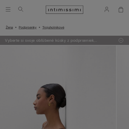
Žena
Podprsenky
Trojuholníkové
Vyberte si svoje obľúbené kúsky z podprseniek,
oblečenia, pyžám a lingerie. Vložte do košíka 4 produkty
a zaplatíte len za 3