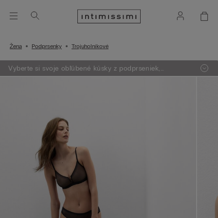
Žena
Podprsenky
Trojuholníkové
Vyberte si svoje obľúbené kúsky z podprseniek,
oblečenia, pyžám a lingerie. Vložte do košíka 4 produkty
a zaplatíte len za 3