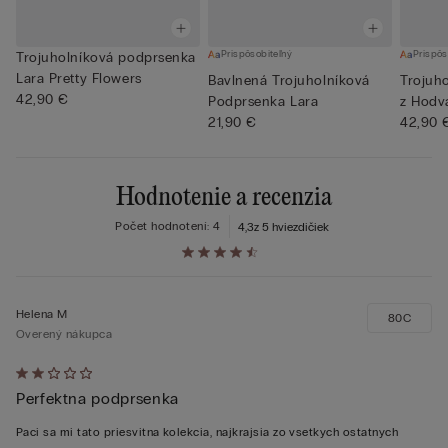
Prispôsobiteľný
Prispôs
Trojuholníková podprsenka
Lara Pretty Flowers
Bavlnená Trojuholníková
Trojuh
42,90 €
Podprsenka Lara
z Hod
21,90 €
42,90 
Hodnotenie a recenzia
Počet hodnotení: 4
4,3
z 5 hviezdičiek
Helena M
80C
Overený nákupca
Hodnotenie:
Perfektna podprsenka
2
z 5
Paci sa mi tato priesvitna kolekcia, najkrajsia zo vsetkych ostatnych