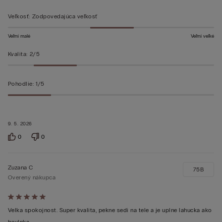
Veľkosť
:
Zodpovedajúca veľkosť
Veľmi malé
Veľmi veľké
Kvalita
:
2/5
Pohodlie
:
1/5
9. 5. 2026
0
0
Zuzana C
75B
Overený nákupca
Hodnotenie:
5
Velka spokojnost. Super kvalita, pekne sedi na tele a je uplne lahucka ako