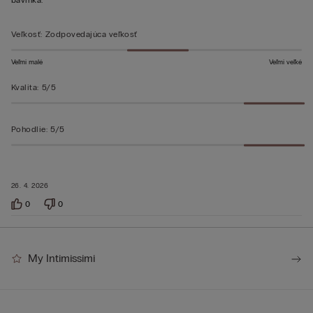
z 5
bavlnka.
Veľkosť
:
Zodpovedajúca veľkosť
Veľmi malé
Veľmi veľké
Kvalita
:
5/5
Pohodlie
:
5/5
26. 4. 2026
0
0
My Intimissimi