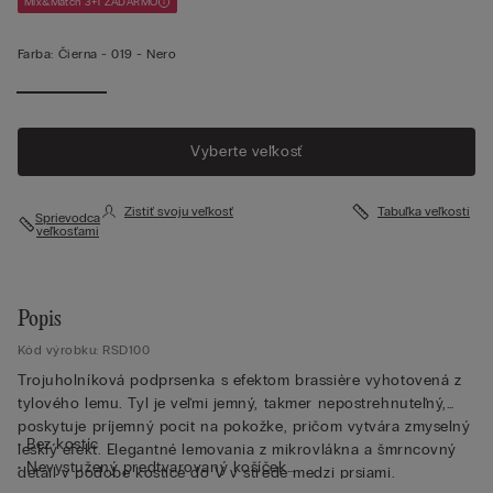
Mix&Match 3+1 ZADARMO
Farba:
Čierna -
019 - Nero
Vyberte veľkosť
Zistiť svoju veľkosť
Tabuľka veľkostí
Sprievodca
veľkosťami
Popis
Kód výrobku: RSD100
Trojuholníková podprsenka s efektom brassière vyhotovená z
tylového lemu. Tyl je veľmi jemný, takmer nepostrehnuteľný,
poskytuje príjemný pocit na pokožke, pričom vytvára zmyselný
• Bez kostíc
lesklý efekt. Elegantné lemovania z mikrovlákna a šmrncovný
• Nevystužený predtvarovaný košíček
detail v podobe kostice do V v strede medzi prsiami.
• Ramienka prešité mikrovláknom nastaviteľné v zadnej časti