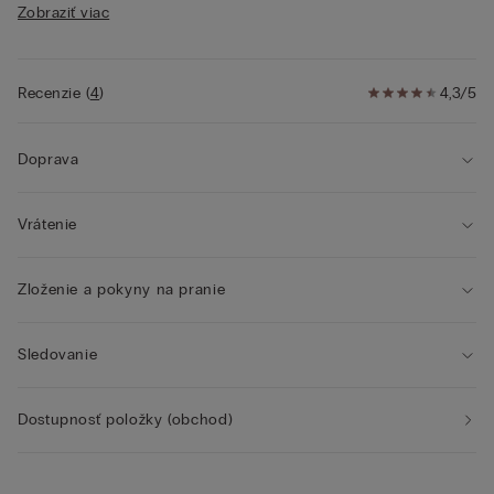
Zobraziť viac
• Obvod hrudníka so vzorom z tylu
• Poprsiu dodáva zaoblený tvar a prirodzený vzhľad
• Modelka je vysoká 175 cm a nosí veľkosť
2B/75B/34B/85B/42B
Recenzie
(
4
)
4,3/5
Doprava
Vrátenie
Zloženie a pokyny na pranie
Sledovanie
Dostupnosť položky (obchod)