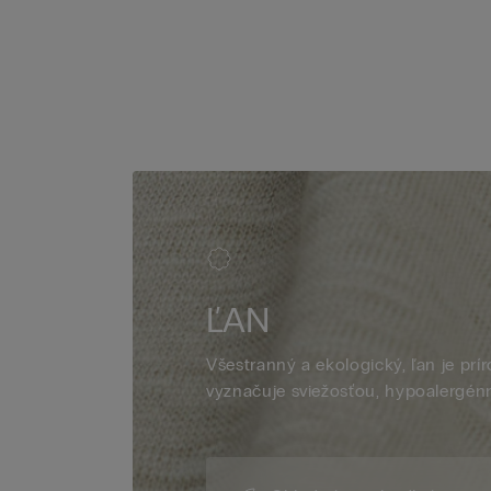
ĽAN
Všestranný a ekologický, ľan je prí
vyznačuje sviežosťou, hypoalergén