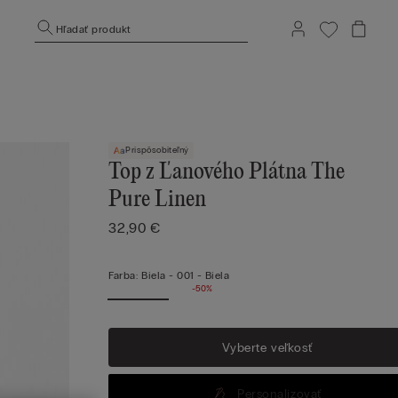
Hľadať produkt
Prispôsobiteľný
Top z Ľanového Plátna The
Pure Linen
32,90 €
Farba:
Biela -
001 - Biela
-50%
Vyberte veľkosť
Personalizovať