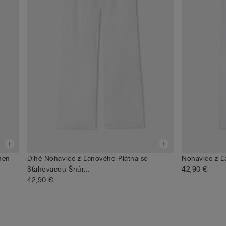
nen
Dlhé Nohavice z Ľanového Plátna so
Nohavice z Ľ
Sťahovacou Šnúr...
42,90 €
42,90 €