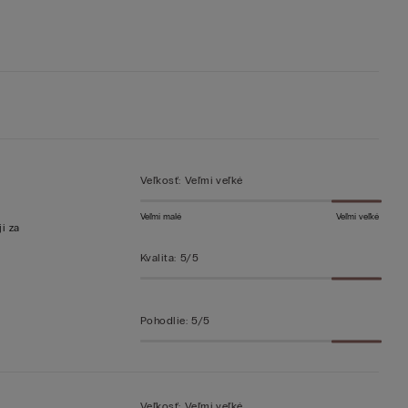
Veľkosť
:
Veľmi veľké
Veľmi malé
Veľmi veľké
i za
Kvalita
:
5/5
Pohodlie
:
5/5
Veľkosť
:
Veľmi veľké