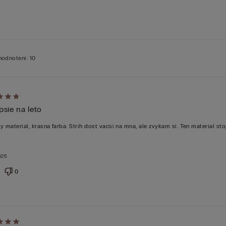
hodnotení: 10
tenie:
psie na leto
y material, krasna farba. Strih dost vacsi na mna, ale zvykam si. Ten material stoj
025
0
tenie: