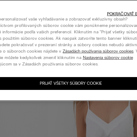
POKRAČOVAŤ B
 personalizovať vaše vyhľadávanie a zobrazovať exkluzívny obsah?
níctvom profilovaných súborov cookie vám ponúkneme personalizova
informácie podľa vašich preferencií. Kliknutím na “Prijať všetky súbo
 s použitím súborov cookies. Ak naopak zatvoríte tento banner kliknu
budete pokračovať v prezeraní stránky a súbory cookies nebudú aktívne
e o súboroch cookies nájdete v
Zásadách používania súborov cookies
.
ie môžete kedykoľvek zmeniť kliknutím na
Nastavenia súborov cookie
júcom sa v Zásadách používania súborov cookies.
PRIJAŤ VŠETKY SÚBORY COOKIE