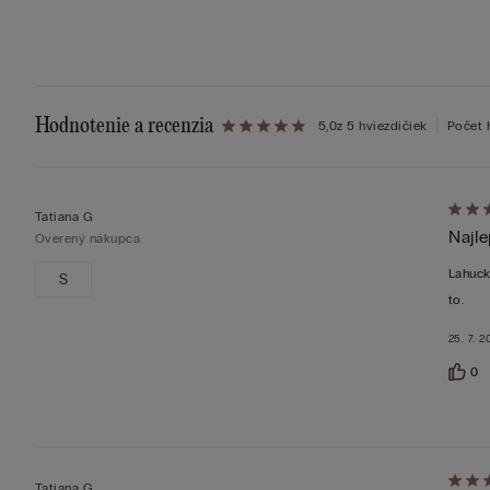
Hodnotenie a recenzia
5,0
z 5 hviezdičiek
Počet 
Hodno
Tatiana G
Najle
5
Overený nákupca
z 5
Lahuck
S
to.
25. 7. 2
0
Hodno
Tatiana G