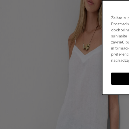
Želáte si
Prostred
obchodné 
súhlasíte
zavrieť, 
informáci
preferenc
nachádza