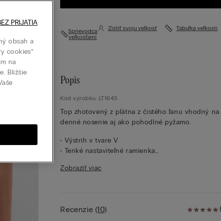
EZ PRIJATIA
Zistiť svoju veľkosť
Tabuľka veľkostí
Sprievodca
veľkosťami
ný obsah a
ry cookies”
tím na
. Bližšie
Popis
 Vaše
Kód výrobku: LT164S
Top zhotovený z plátna z čistého ľanu vhodný na
denné nosenie aj ako pohodlné pyžamo.
• Výstrih v tvare V
• Tenké nastaviteľné ramienka
• 100 % ľan
Zobraziť viac
• Klasický strih
• Modelka je vysoká 175 cm a nosí veľkosť S
Recenzie
(
10
)