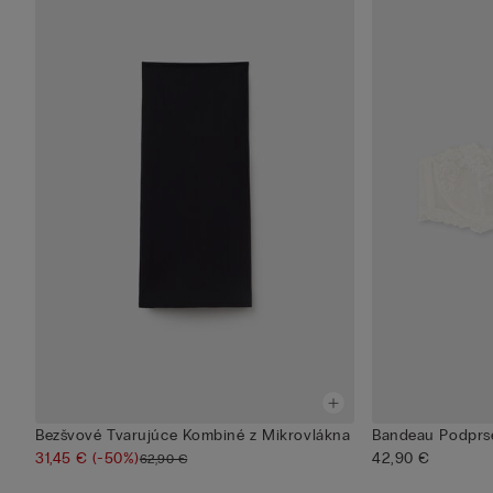
Bezšvové Tvarujúce Kombiné z Mikrovlákna
Bandeau Podprse
31,45 €
(-50%)
42,90 €
62,90 €