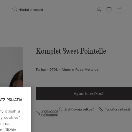
Hľadať produkt
Komplet Sweet Pointelle
Farba:
-
070k - Almond Rose Melange
Vyberte veľkosť
EZ PRIJATIA
Zistiť svoju veľkosť
Tabuľka veľkostí
ný obsah a
Sprievodca
veľkosťami
ry cookies”
tím na
. Bližšie