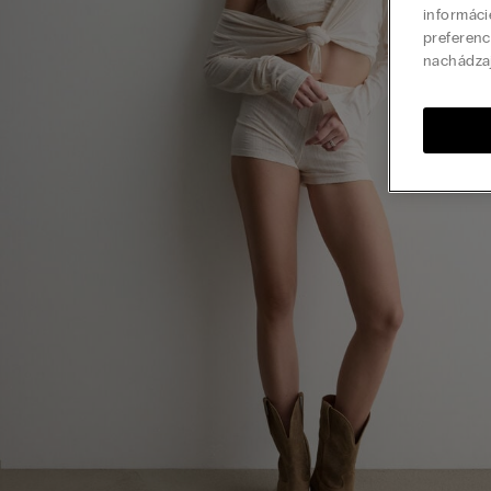
informáci
preferenc
nachádza