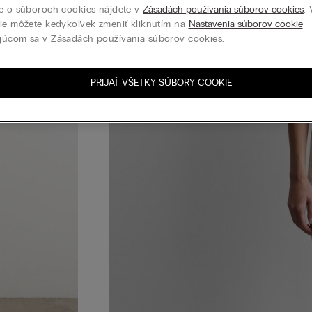
e o súboroch cookies nájdete v
Zásadách používania súborov cookies
.
ie môžete kedykoľvek zmeniť kliknutím na
Nastavenia súborov cookie
júcom sa v Zásadách používania súborov cookies.
PRIJAŤ VŠETKY SÚBORY COOKIE