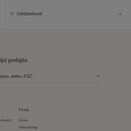
Udržateľnosť
ájsť predajňu
Firma
romných
Firma
Franchising