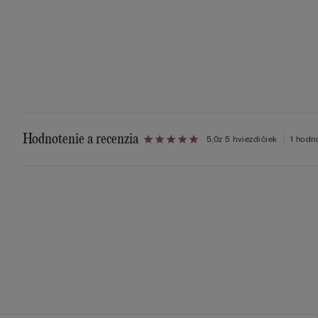
Hodnotenie a recenzia
5,0
z 5 hviezdičiek
1 hodn