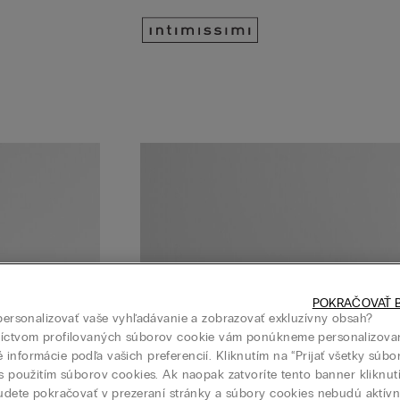
POKRAČOVAŤ B
 personalizovať vaše vyhľadávanie a zobrazovať exkluzívny obsah?
níctvom profilovaných súborov cookie vám ponúkneme personalizova
informácie podľa vašich preferencií. Kliknutím na “Prijať všetky súbo
 s použitím súborov cookies. Ak naopak zatvoríte tento banner kliknu
budete pokračovať v prezeraní stránky a súbory cookies nebudú aktívne