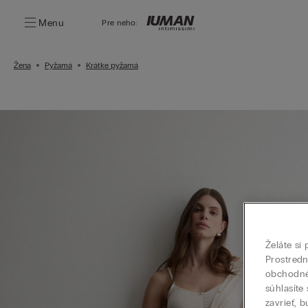
Menu
Pre neho:
Žena
Pyžamá
Krátke pyžamá
Želáte si
Prostred
obchodné 
súhlasíte
zavrieť, 