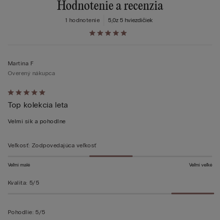
Hodnotenie a recenzia
1 hodnotenie
5,0
z 5 hviezdičiek
Martina F
Overený nákupca
Hodnotenie:
Top kolekcia leta
5
z 5
Velmi sik a pohodlne
Veľkosť
:
Zodpovedajúca veľkosť
Veľmi malé
Veľmi veľké
Kvalita
:
5/5
Pohodlie
:
5/5