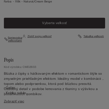
Farba:
-
118k - Natural/cream Beige
Vyberte veľkosť
Zistiť svoju veľkosť
Tabuľka veľkostí
Sprievodca
veľkosťami
Popis
Kód výrobku: CMD2603
Blúzka z čipky s háčkovaným efektom v romantickom štýle so
zmyselným priehľadným efektom. Ideálny model v kombinácii s
topom alebo podprsenkou, ktorá pod blúzkou presvitá.
• Golier
Ozdobný detail v podobe lemovania z tkaniny s výšivkou a
• Krátky rukáv
potiahnutých gombíkov.
• Klasický strih
Zobraziť viac
• Modelka je vysoká 175 cm a nosí veľkosť S