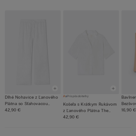
Prispôsobiteľný
Dlhé Nohavice z Ľanového
Bavlne
Plátna so Sťahovacou
Bezšvo
Košeľa s Krátkym Rukávom
Šnúr...
42,90 €
16,90 
z Ľanového Plátna The
Pur...
42,90 €