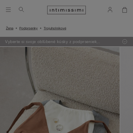
Žena
Podprsenky
Trojuholníkové
Vyberte si svoje obľúbené kúsky z podprseniek,
oblečenia, pyžám a lingerie. Vložte do košíka 4 produkty
a zaplatíte len za 3