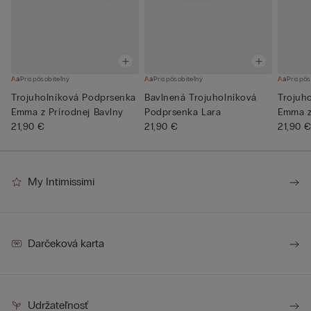
Prispôsobiteľný
Prispôsobiteľný
Prispôs
Trojuholníková Podprsenka
Bavlnená Trojuholníková
Trojuh
Emma z Prírodnej Bavlny
Podprsenka Lara
Emma z
21,90 €
21,90 €
21,90 
My Intimissimi
Darčeková karta
Udržateľnosť