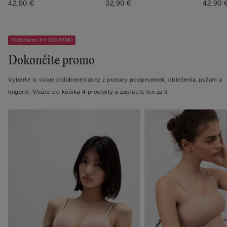
Ultralight ...
42,90 €
32,90 €
Ultralig
42,90 
Mix&Match 3+1 ZADARMO
Dokončite promo
Vyberte si svoje obľúbené kúsky z ponuky podprseniek, oblečenia, pyžám a
lingerie. Vložte do košíka 4 produkty a zaplatíte len za 3