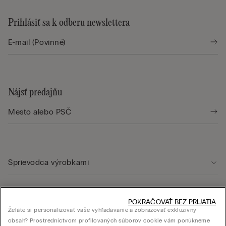
Prihlásiť sa k odberu newslettera
Nájsť predajňu
Sprievodca výrobkami
Starostlivosť o zákazníka
POKRAČOVAŤ BEZ PRIJATIA
Želáte si personalizovať vaše vyhľadávanie a zobrazovať exkluzívny
obsah? Prostredníctvom profilovaných súborov cookie vám ponúkneme
Právna oblasť