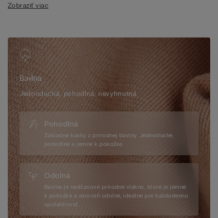
Zobraziť viac
• Ramienka, potiahnuté bavlnou, je možné vzadu nastaviť
• Prirodzený efekt
• Modelka je vysoká 175 cm a nosí veľkosť
2B/75B/34B/85B/42B
Bavlna
Jednoduchá, pohodlná, nevyhnutná.
Pohodlná
Základné kúsky z prírodnej bavlny. Jednoduché,
pohodlné a jemné k pokožke.
Odolná
Bavlna je nadčasové prírodné vlákno, ktoré je jemné
k pokožke a zároveň odolné, ideálne pre každodennú
spoľahlivosť.