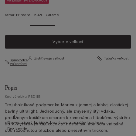
Mix&Match 3+1 ZADARMO
Farba:
Prírodná -
502i - Caramel
Vyberte veľkosť
Zistiť svoju veľkosť
Tabuľka veľkostí
Sprievodca
veľkosťami
Popis
Kód výrobku: RSD11B
Trojuholníková podprsenka Marica z jemnej a ľahkej elastickej
bavlny ultralight. Jednoduchý, ale zmyselný štýl vďaka
predĺženým košíčkom smerom k ramenám a hlbokému výstrihu
• Nevystužený košíček bez švov a prešitý bavlnou
do V. Vyzerá vynikajúco, ak ju nosíte tak, aby bola viditeľná
• Bez kostíc
pod rozopnutou blúzkou alebo priesvitným tričkom.
• Elastický spodný lem je podšitý bavlnou