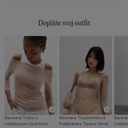
Doplňte svoj outfit
Bavlnené Tričko s
Bavlnená Trojuholníková
Bavlnen
Lodičkovým Výstrihom
Podprsenka Tiziana Ultrali...
Lodičk