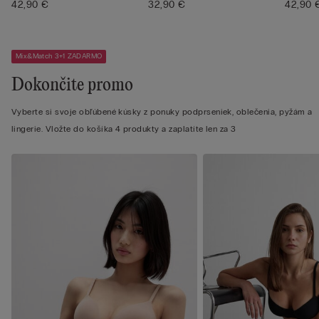
Ultralight ...
42,90 €
32,90 €
Ultralig
42,90 
Mix&Match 3+1 ZADARMO
Dokončite promo
Vyberte si svoje obľúbené kúsky z ponuky podprseniek, oblečenia, pyžám a
lingerie. Vložte do košíka 4 produkty a zaplatíte len za 3