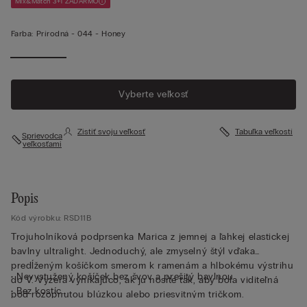
Mix&Match 3+1 ZADARMO
Farba:
Prírodná -
044 - Honey
Vyberte veľkosť
Zistiť svoju veľkosť
Tabuľka veľkostí
Sprievodca
veľkosťami
Popis
Kód výrobku: RSD11B
Trojuholníková podprsenka Marica z jemnej a ľahkej elastickej
bavlny ultralight. Jednoduchý, ale zmyselný štýl vďaka
predĺženým košíčkom smerom k ramenám a hlbokému výstrihu
• Nevystužený košíček bez švov a prešitý bavlnou
do V. Vyzerá vynikajúco, ak ju nosíte tak, aby bola viditeľná
• Bez kostíc
pod rozopnutou blúzkou alebo priesvitným tričkom.
• Elastický spodný lem je podšitý bavlnou