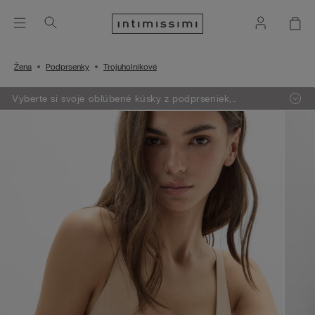
Žena
Podprsenky
Trojuholníkové
Vyberte si svoje obľúbené kúsky z podprseniek,
oblečenia, pyžám a lingerie. Vložte do košíka 4 produkty
a zaplatíte len za 3