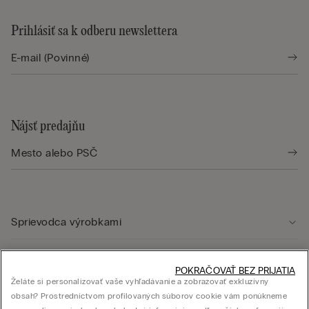
Prihlásiť sa k odberu newslettera
Nájsť predajňu
Sprievodca výrobkami
Starostlivosť o zákazníka
POKRAČOVAŤ BEZ PRIJATIA
Želáte si personalizovať vaše vyhľadávanie a zobrazovať exkluzívny
obsah? Prostredníctvom profilovaných súborov cookie vám ponúkneme
Právna oblasť