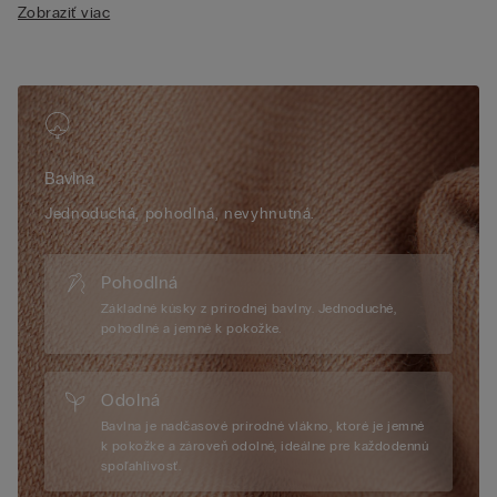
Zobraziť viac
• Ramienka, potiahnuté bavlnou, je možné vzadu nastaviť
• Prirodzený efekt
• Modelka je vysoká 175 cm a nosí veľkosť
2B/75B/34B/85B/42B
Bavlna
Jednoduchá, pohodlná, nevyhnutná.
Pohodlná
Základné kúsky z prírodnej bavlny. Jednoduché,
pohodlné a jemné k pokožke.
Odolná
Bavlna je nadčasové prírodné vlákno, ktoré je jemné
k pokožke a zároveň odolné, ideálne pre každodennú
spoľahlivosť.