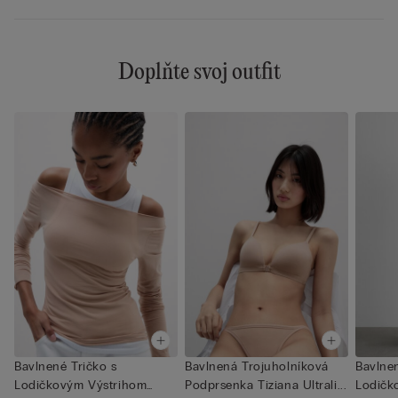
Doplňte svoj outfit
Bavlnené Tričko s
Bavlnená Trojuholníková
Bavlnen
Lodičkovým Výstrihom
Podprsenka Tiziana Ultrali...
Lodičk