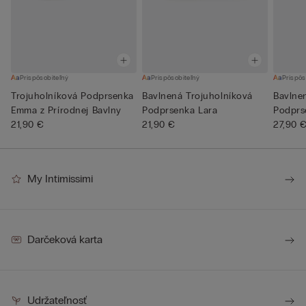
Prispôsobiteľný
Prispôsobiteľný
Prispôs
Trojuholníková Podprsenka
Bavlnená Trojuholníková
Bavlne
Emma z Prírodnej Bavlny
Podprsenka Lara
Podprs
21,90 €
21,90 €
27,90 
My Intimissimi
Darčeková karta
Udržateľnosť