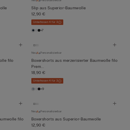
Neu
Personalisierbar
olle
Slip aus Superior-Baumwolle
12,90 €
Unterhosen 4 für 3
+7
Neu
Personalisierbar
lle filo
Boxershorts aus merzerisierter Baumwolle filo
Prem...
18,90 €
Unterhosen 4 für 3
+9
Neu
Personalisierbar
aumwolle filo
Boxershorts aus Superior-Baumwolle
12,90 €