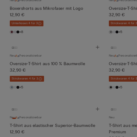
Neu
Personalisierbar
Neu
Personalisier
Boxershorts aus Mikrofaser mit Logo
Oversize-T-Sh
12,90 €
32,90 €
Unterhosen 4 für 3
Strickwaren 4 für 
+8
+5
Neu
Personalisierbar
Neu
Personalisier
Oversize-T-Shirt aus 100 % Baumwolle
Oversize-T-Sh
32,90 €
32,90 €
Strickwaren 4 für 3
Strickwaren 4 für 
+5
+5
Neu
Personalisierbar
Neu
T-Shirt aus elastischer Superior-Baumwolle
T-Shirt aus me
12,90 €
Premium