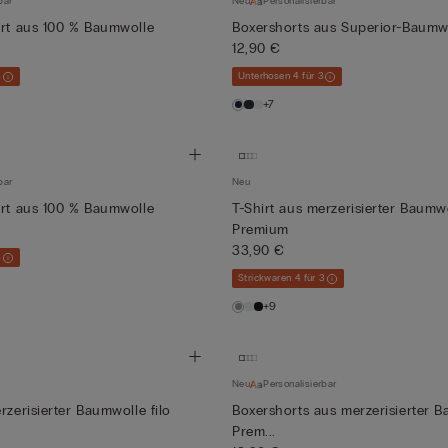
bar
Neu
Personalisierbar
irt aus 100 % Baumwolle
Boxershorts aus Superior-Baumw
12,90 €
3
Unterhosen 4 für 3
+7
bar
Neu
irt aus 100 % Baumwolle
T-Shirt aus merzerisierter Baumwo
Premium
33,90 €
3
Strickwaren 4 für 3
+9
Neu
Personalisierbar
rzerisierter Baumwolle filo
Boxershorts aus merzerisierter B
Prem...