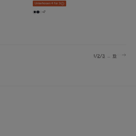
Unterhosen 4 für 3
+7
/
/
...
1
2
3
19