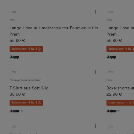
Neu
Neu
Lange Hose aus merzerisierter Baumwolle filo
Lange Hose au
Premi...
Premi...
55,90 €
55,90 €
Strickwaren 4 für 3
Strickwaren 4 für 
Neu
Personalisierbar
Neu
T-Shirt aus Soft Silk
Boxershorts au
38,90 €
22,90 €
Strickwaren 4 für 3
Unterhosen 4 für 
+5
+5