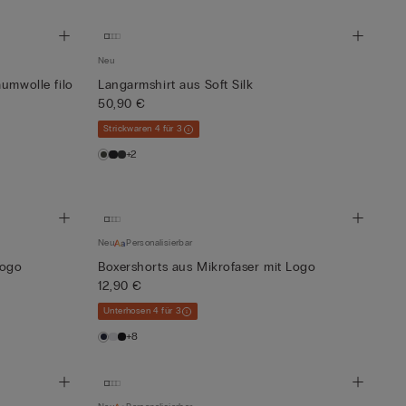
Neu
umwolle filo
Langarmshirt aus Soft Silk
50,90 €
Strickwaren 4 für 3
+2
Neu
Personalisierbar
Logo
Boxershorts aus Mikrofaser mit Logo
12,90 €
Unterhosen 4 für 3
+8