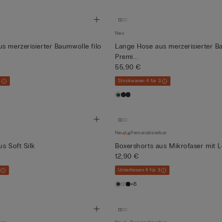
Neu
s merzerisierter Baumwolle filo
Lange Hose aus merzerisierter Ba
Premi...
55,90 €
3
Strickwaren 4 für 3
Neu
Personalisierbar
s Soft Silk
Boxershorts aus Mikrofaser mit 
12,90 €
3
Unterhosen 4 für 3
+8