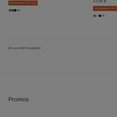
33,90 €
Strickwaren 4 für 3
Strickwaren 4 für 
+8
+9
24 von 440 Produkten
Promos