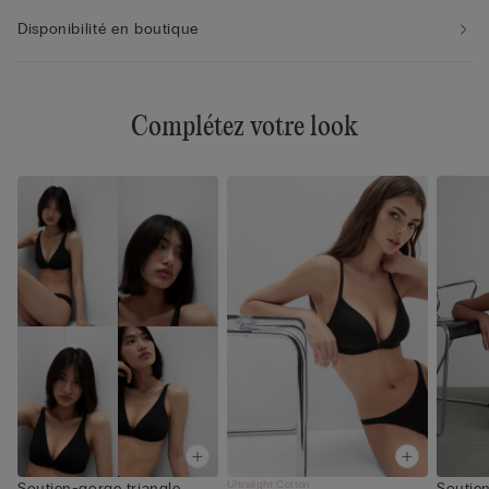
Disponibilité en boutique
Complétez votre look
Ultralight Cotton
Soutien-gorge triangle
Soutie