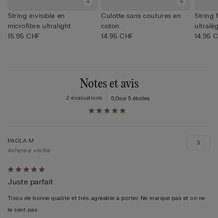
String invisible en
Culotte sans coutures en
String 
microfibre ultralight
coton
ultralé
15.95 CHF
14.95 CHF
14.95 
Notes et avis
2 évaluations
5,0
sur 5 étoiles
PAOLA M
3
Acheteur vérifié
Évalué
Juste parfait
5sur 5
Tissu de bonne qualité et très agréable à porter. Ne marque pas et on ne
le sent pas