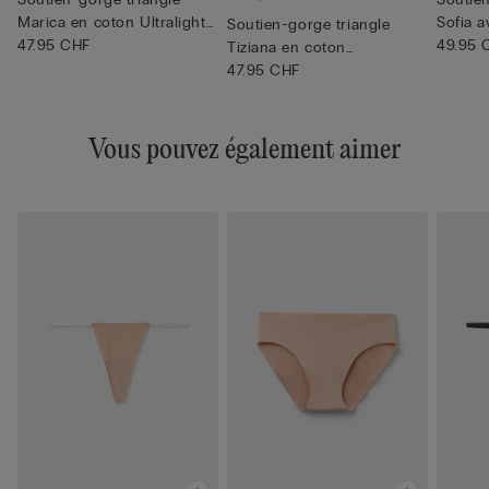
Marica en coton Ultralight
Sofia a
Soutien-gorge triangle
...
47.95 CHF
49.95 
Tiziana en coton
Ultralight...
47.95 CHF
Vous pouvez également aimer