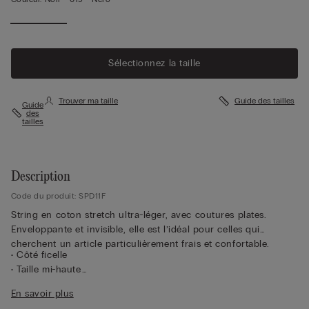
Sélectionnez la taille
Trouver ma taille
Guide des tailles
Guide
des
tailles
Description
Code du produit: SPD11F
String en coton stretch ultra-léger, avec coutures plates.
Enveloppante et invisible, elle est l’idéal pour celles qui
cherchent un article particulièrement frais et confortable.
• Côté ficelle
• Taille mi-haute
• Doublure intérieure 100 % coton
En savoir plus
• Coupe ajustée