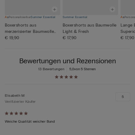
Personalisierbar
Summer Essential
Summer Essential
Persona
Boxershorts aus
Boxershorts aus Baumwolle
Lange 
merzerisierter Baumwolle
Light & Fresh
Superi
filo Prem...
€ 19,90
€ 17,90
€ 17,90
Bewertungen und Rezensionen
13 Bewertungen
5,0
von 5 Sternen
Elisabeth M
5
Verifizierter Käufer
Mit
5
Weiche Qualität weicher Bund
von