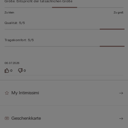
5
Größe
:
Entspricht der tatsächlichen Größe
bewertet
Zu klein
Zu groß
Qualität
:
5/5
Tragekomfort
:
5/5
06.07.2026
0
0
My Intimissimi
Geschenkkarte