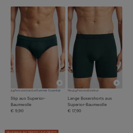
Personalisierbar
Summer Essential
Neu
Personalisierbar
Slip aus Superior-
Lange Boxershorts aus
Baumwolle
Superior-Baumwolle
€ 9,90
€ 17,90
Mix&Match 4+1 GRATIS | 6+2 GRATIS