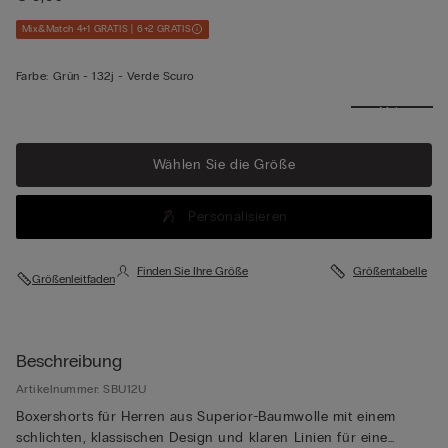
Mix&Match 4+1 GRATIS | 6+2 GRATIS
Farbe:
Grün -
132j - Verde Scuro
Mehr
anzeigen
Wählen Sie die Größe
Personalisieren
Finden Sie Ihre Größe
Größentabelle
Größenleitfaden
Beschreibung
Artikelnummer: SBU12U
Boxershorts für Herren aus Superior-Baumwolle mit einem
schlichten, klassischen Design und klaren Linien für eine