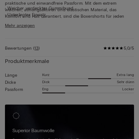
praktische und einwandfreie Passform. Mit dem extrem
• Weicher verdeckter Gummibund
weichen, atmungsaktiven und elastischen Material, das
• Unterlegter Einsatz
Komfort und Halt garantiert, sind die Boxershorts für jeden
• Langes Modell
Zeitpunkt des Tages gemacht. Durch die solide und sorgfältig
Mehr anzeigen
• Liegt weich am Körper an
gearbeitete Ausführung sind die Boxershorts besonders
• Das Model ist 185 cm groß und trägt Größe 5 / L / 42
strapazierfähig und behalten über lange Zeit ihre Form und
Qualität.
Bewertungen
(
13
)
5,0/5
Produktmerkmale
Kurz
Extra lang
Länge
Dick
Sehr dünn
Dicke
Eng
Locker
Passform
Superior Baumwolle