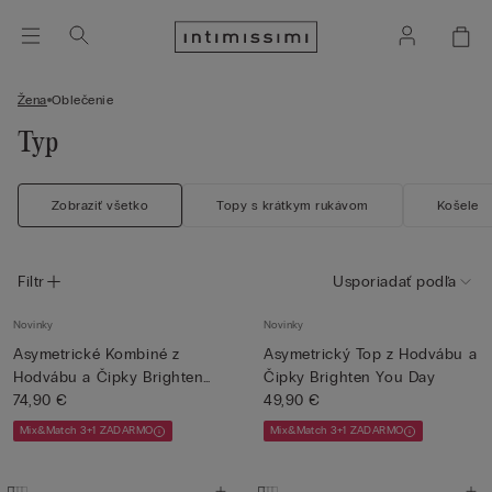
Žena
Oblečenie
Typ
Zobraziť všetko
Topy s krátkym rukávom
Košele
Filtr
Usporiadať podľa
Novinky
Novinky
Asymetrické Kombiné z
Asymetrický Top z Hodvábu a
Hodvábu a Čipky Brighten
Čipky Brighten You Day
You...
74,90 €
49,90 €
Mix&Match 3+1 ZADARMO
Mix&Match 3+1 ZADARMO