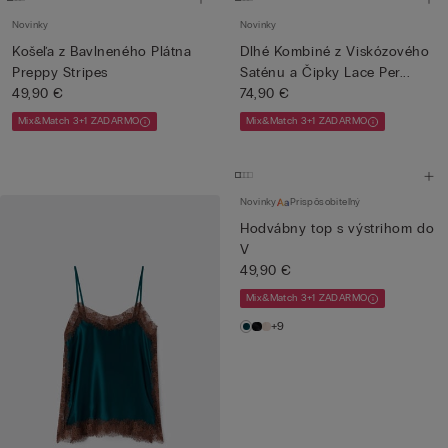
Novinky
Novinky
Košeľa z Bavlneného Plátna
Dlhé Kombiné z Viskózového
Preppy Stripes
Saténu a Čipky Lace Per...
49,90 €
74,90 €
Mix&Match 3+1 ZADARMO
Mix&Match 3+1 ZADARMO
Novinky
Prispôsobiteľný
Hodvábny top s výstrihom do
V
49,90 €
Mix&Match 3+1 ZADARMO
+9