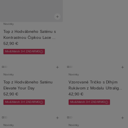
Novinky
Top z Hodvábneho Saténu s
Kontrastnou Čipkou Lace ...
52,90 €
Mix&Match 3+1 ZADARMO
Novinky
Novinky
Top z Hodvábneho Saténu
Vzorované Tričko s Dlhým
Elevate Your Day
Rukávom z Modalu Ultralig...
52,90 €
42,90 €
Mix&Match 3+1 ZADARMO
Mix&Match 3+1 ZADARMO
Novinky
Novinky