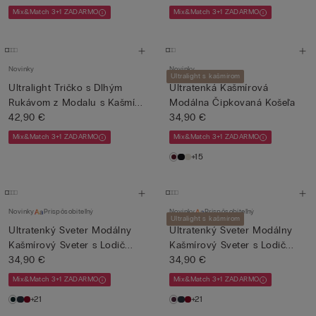
Mix&Match 3+1 ZADARMO
Mix&Match 3+1 ZADARMO
Novinky
Novinky
Ultralight s kašmírom
Ultralight Tričko s Dlhým
Ultratenká Kašmírová
Rukávom z Modalu s Kašmí...
Modálna Čipkovaná Košeľa
42,90 €
34,90 €
Mix&Match 3+1 ZADARMO
Mix&Match 3+1 ZADARMO
+15
Novinky
Prispôsobiteľný
Novinky
Prispôsobiteľný
Ultralight s kašmírom
Ultratenký Sveter Modálny
Ultratenký Sveter Modálny
Kašmírový Sveter s Lodič...
Kašmírový Sveter s Lodič...
34,90 €
34,90 €
Mix&Match 3+1 ZADARMO
Mix&Match 3+1 ZADARMO
+21
+21