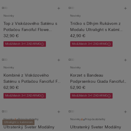
Novinky
Novinky
Top z Viskózového Saténu s
Tričko s Dlhým Rukávom z
Potlačou Fanciful Flowe...
Modalu Ultralight s Kašmí...
32,90 €
42,90 €
Mix&Match 3+1 ZADARMO
Mix&Match 3+1 ZADARMO
Novinky
Novinky
Kombiné z Viskózového
Korzet s Bandeau
Saténu s Potlačou Fanciful F...
Podprsenkou Giada Fanciful
62,90 €
Flower...
52,90 €
Mix&Match 3+1 ZADARMO
Mix&Match 3+1 ZADARMO
Novinky
Prispôsobiteľný
Novinky
Prispôsobiteľný
Ultralight s kašmírom
Ultratenký Sveter Modálny
Ultratenký Sveter Modálny