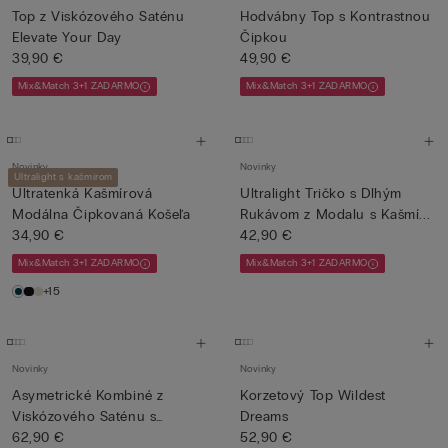
Top z Viskózového Saténu
Hodvábny Top s Kontrastnou
Elevate Your Day
Čipkou
39,90 €
49,90 €
Mix&Match 3+1 ZADARMO
Mix&Match 3+1 ZADARMO
Novinky
Novinky
Ultralight s kašmírom
Ultratenká Kašmírová
Ultralight Tričko s Dlhým
Modálna Čipkovaná Košeľa
Rukávom z Modalu s Kašmí...
34,90 €
42,90 €
Mix&Match 3+1 ZADARMO
Mix&Match 3+1 ZADARMO
+15
Novinky
Novinky
Asymetrické Kombiné z
Korzetový Top Wildest
Viskózového Saténu s
Dreams
Potlačo...
62,90 €
52,90 €