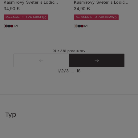
Kašmírový Sveter s Lodič...
Kašmírový Sveter s Lodič...
34,90 €
34,90 €
Mix&Match 3+1 ZADARMO
Mix&Match 3+1 ZADARMO
+21
+21
24 z 381 produktov
/
/
...
1
2
3
16
Typ