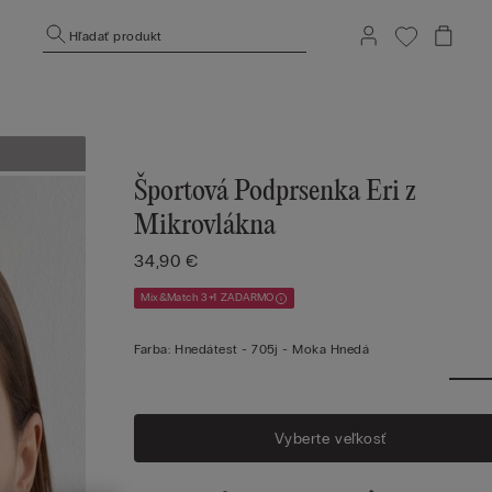
Hľadať produkt
Športová Podprsenka Eri z
Mikrovlákna
34,90 €
Mix&Match 3+1 ZADARMO
Farba:
Hnedátest -
705j - Moka Hnedá
Vyberte veľkosť