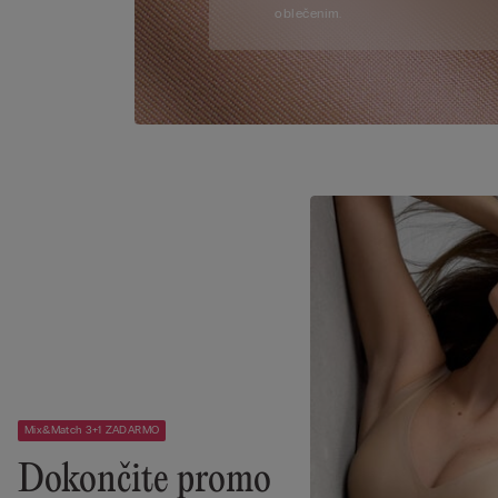
oblečením.
Mix&Match 3+1 ZADARMO
Dokončite promo