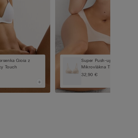
rsenka Gioia z
Super Push-up Podprsenka 
ky Touch
Mikrovlákna The Silky Touc
32,90 €