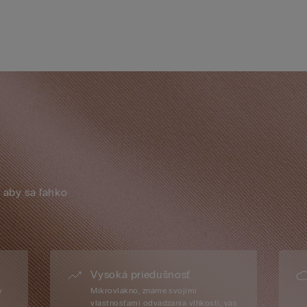
 aby sa ľahko
Vysoká priedušnosť
y
Mikrovlákno, známe svojimi
vlastnosťami odvádzania vlhkosti, vás