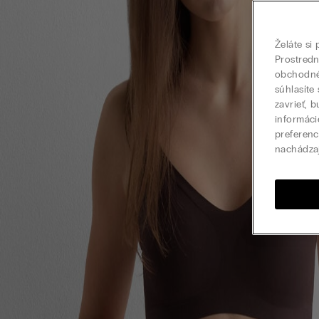
Želáte si
Prostred
obchodné 
súhlasíte
zavrieť, 
informáci
preferenc
nachádza