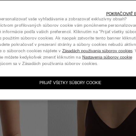
POKRAČOVAŤ B
 personalizovať vaše vyhľadávanie a zobrazovať exkluzívny obsah?
níctvom profilovaných súborov cookie vám ponúkneme personalizova
informácie podľa vašich preferencií. Kliknutím na “Prijať všetky súbo
 s použitím súborov cookies. Ak naopak zatvoríte tento banner kliknu
budete pokračovať v prezeraní stránky a súbory cookies nebudú aktívne
e o súboroch cookies nájdete v
Zásadách používania súborov cookies
.
ie môžete kedykoľvek zmeniť kliknutím na
Nastavenia súborov cookie
júcom sa v Zásadách používania súborov cookies.
PRIJAŤ VŠETKY SÚBORY COOKIE