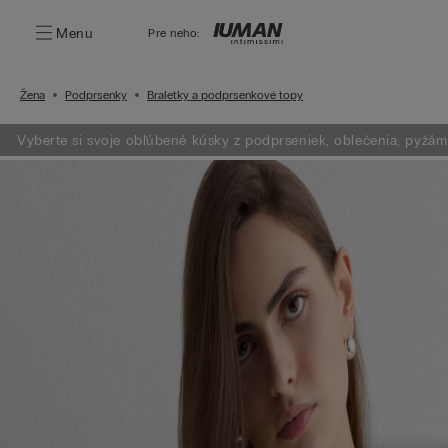
Menu
Pre neho:
Žena
Podprsenky
Braletky a podprsenkové topy
Vyberte si svoje obľúbené kúsky z podprseniek, oblečenia, pyžám a