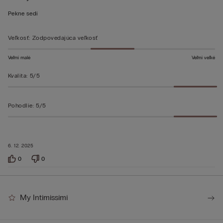
z 5
Pekne sedí
Veľkosť
:
Zodpovedajúca veľkosť
Veľmi malé
Veľmi veľké
Kvalita
:
5/5
Pohodlie
:
5/5
6. 12. 2025
0
0
My Intimissimi