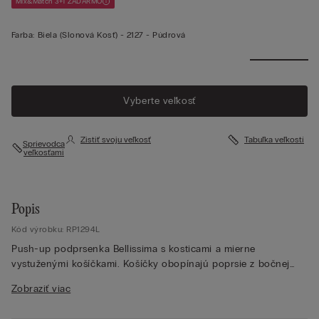
Mix&Match 3+1 ZADARMO
Farba:
Biela (slonová Kosť) -
2127 - Púdrová
Vyberte veľkosť
Zistiť svoju veľkosť
Tabuľka veľkostí
Sprievodca
veľkosťami
Popis
Kód výrobku: RP1294L
Push-up podprsenka Bellissima s kosticami a mierne
vystuženými košíčkami. Košíčky obopínajú poprsie z bočnej
strany a tvarujú dekolt s miernym push-up efektom. Ramienka
Zobraziť viac
sú potiahnuté mikrovláknom a sú nastaviteľné v zadnej časti.
Je vyhotovená z rafinovanej a elegantnej elastickej čipky, ktorá