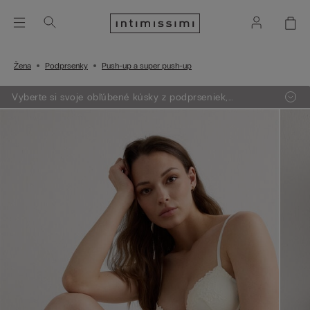
Žena
Podprsenky
Push-up a super push-up
Vyberte si svoje obľúbené kúsky z podprseniek,
oblečenia, pyžám a lingerie. Vložte do košíka 4 produkty
a zaplatíte len za 3