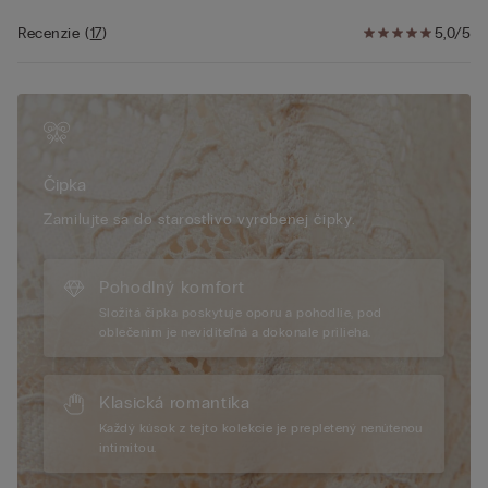
sa vyznačuje kvetinovou výšivkou tón v tóne alebo v
kontrastnej farbe, podľa variantu v ponuke.
Recenzie
(
17
)
5,0/5
Modelka nosí veľkosť 2B/75B/34B/85B/42B.
Čipka
Zamilujte sa do starostlivo vyrobenej čipky.
Pohodlný komfort
Složitá čipka poskytuje oporu a pohodlie, pod
oblečením je neviditeľná a dokonale prilieha.
Klasická romantika
Každý kúsok z tejto kolekcie je prepletený nenútenou
intimitou.