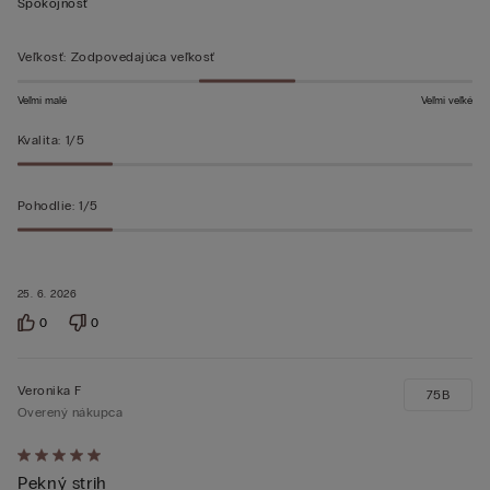
5
Spokojnosť
z 5
Veľkosť
:
Zodpovedajúca veľkosť
Veľmi malé
Veľmi veľké
Kvalita
:
1/5
Pohodlie
:
1/5
25. 6. 2026
0
0
Veronika F
75B
Overený nákupca
Hodnotenie:
Pekný strih
5