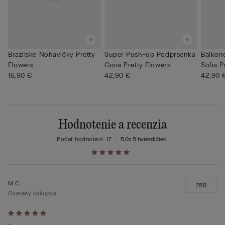
Brazílske Nohavičky Pretty
Super Push-up Podprsenka
Balkon
Flowers
Gioia Pretty Flowers
Sofia P
16,90 €
42,90 €
42,90 
Hodnotenie a recenzia
Počet hodnotení: 17
5,0
z 5 hviezdičiek
M C
75B
Overený nákupca
Hodnotenie: