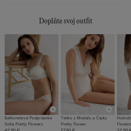
Doplňte svoj outfit
Balkonetová Podprsenka
Tielko z Modalu a Čipky
Hodváb
Sofia Pretty Flowers
Pretty Flower
Flower
42,90 €
27,90 €
32,90 