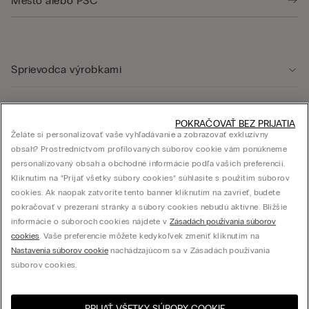
Sprievodca výrobkami
Starostlivosť o zákazníka
POKRAČOVAŤ BEZ PRIJATIA
Želáte si personalizovať vaše vyhľadávanie a zobrazovať exkluzívny
obsah? Prostredníctvom profilovaných súborov cookie vám ponúkneme
Právna oblasť
personalizovaný obsah a obchodné informácie podľa vašich preferencií.
Kliknutím na “Prijať všetky súbory cookies” súhlasíte s použitím súborov
cookies. Ak naopak zatvoríte tento banner kliknutím na zavrieť, budete
Firma
pokračovať v prezeraní stránky a súbory cookies nebudú aktívne. Bližšie
informácie o súboroch cookies nájdete v
Zásadách používania súborov
cookies
. Vaše preferencie môžete kedykoľvek zmeniť kliknutím na
Nastavenia súborov cookie
nachádzajúcom sa v Zásadách používania
súborov cookies.
© CALZEDONIA SLOVAK s.r.o., Mlynské nivy 5, 821 09 Bratislava – IČO: 44614004
PRIJAŤ VŠETKY SÚBORY COOKIE