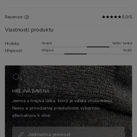
Recenzie
(
3
)
5,0/5
Vlastnosti produktu
Hrubé
Veľmi tenké
Hrúbka
Hřejivé
Svěží
Hřejivost
HREJIVÁ BAVLNA
Jemná a hrejivá látka, ktorá je vďaka vnútornému
fleecu a prirodzenej priedušnosti výbornou
alternatívou k vlne.
Jedinečná jemnosť