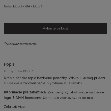
Farba:
Modrá -
016 - Modrá
Vyberte veľkosť
Sprievodca veľkosťami
Popis
Kód výrobku: IS0007
Krátke pánske teplé bavlnené ponožky. Vďaka luxusnej priadzi
sú mäkké a zároveň teplé. Vyrobené v Taliansku.
Informácie pre zákazníka:
Zakúpený výrobok môže mať nové
logo IUMAN Intimissimi Uomo, ale zachováva si tie isté
vlastnosti materiálu, strihu a spracovania ako výrobok uvedený
Zobraziť viac
na tejto stránke.