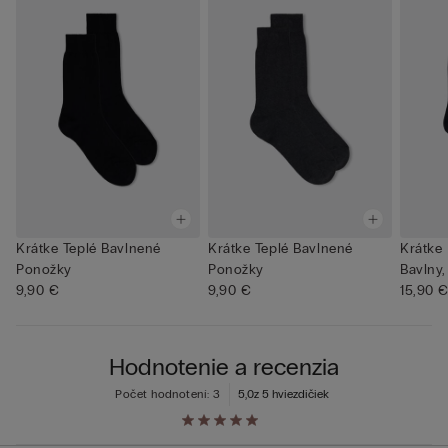
Krátke Teplé Bavlnené
Krátke Teplé Bavlnené
Krátke
Ponožky
Ponožky
Bavlny
9,90 €
9,90 €
15,90 
Hodnotenie a recenzia
Počet hodnotení: 3
5,0
z 5 hviezdičiek