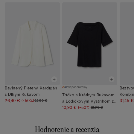
Prispôsobiteľný
Bavlnený Pletený Kardigán
Bezšvo
s Dlhým Rukávom
Kombin
Tričko s Krátkym Rukávom
26,40 €
(-50%)
31,45 
52,90 €
a Lodičkovým Výstrihom z
...
10,90 €
(-50%)
21,90 €
Hodnotenie a recenzia