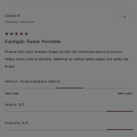
Zuzana B
S
Overený nákupca
Hodnotenie:
Kardigán Sweet Pointelle
5
z 5
Presne toto som hladala. Super na leto do klimatizovaných pristorov.
Alebo večer, kěd je chladno. Materiál aj vzhľad úplne super. Ani tenký ani
hrubý.
Veľkosť
:
Zodpovedajúca veľkosť
Veľmi malé
Veľmi veľké
Kvalita
:
5/5
Pohodlie
:
5/5