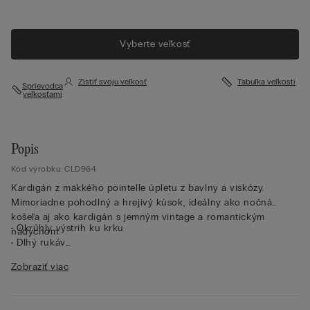
Vyberte veľkosť
Zistiť svoju veľkosť
Tabuľka veľkostí
Sprievodca
veľkosťami
Popis
Kód výrobku: CLD964
Kardigán z mäkkého pointelle úpletu z bavlny a viskózy.
Mimoriadne pohodlný a hrejivý kúsok, ideálny ako nočná
košeľa aj ako kardigán s jemným vintage a romantickým
• Okrúhly výstrih ku krku
nádychom.
• Dlhý rukáv
• So zapínaním na gombíky v strede
Zobraziť viac
• Klasický strih
• Modelka je vysoká 175 cm a nosí veľkosť S