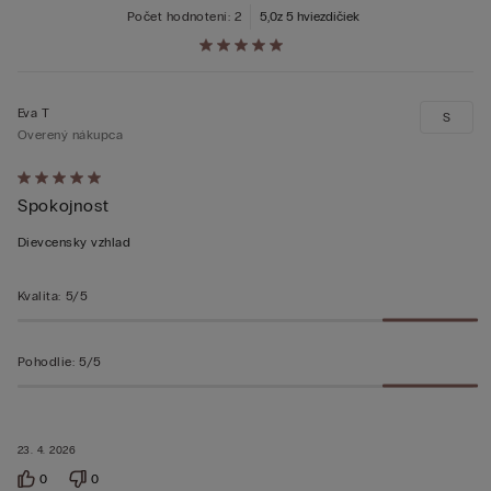
Počet hodnotení: 2
5,0
z 5 hviezdičiek
Eva T
S
Overený nákupca
Hodnotenie:
Spokojnost
5
z 5
Dievcensky vzhlad
Kvalita
:
5/5
Pohodlie
:
5/5
23. 4. 2026
0
0