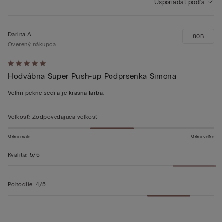
Usporiadať podľa
Darina A
80B
Overený nákupca
Hodnotenie:
Hodvábna Super Push-up Podprsenka Simona
5
z 5
Veľmi pekne sedí a je krásna farba.
Veľkosť
:
Zodpovedajúca veľkosť
Veľmi malé
Veľmi veľké
Kvalita
:
5/5
Pohodlie
:
4/5