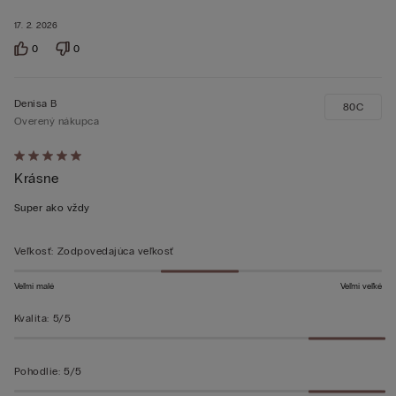
17. 2. 2026
0
0
Denisa B
80C
Overený nákupca
Hodnotenie:
Krásne
5
z 5
Super ako vždy
Veľkosť
:
Zodpovedajúca veľkosť
Veľmi malé
Veľmi veľké
Kvalita
:
5/5
Pohodlie
:
5/5