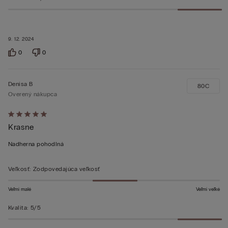
9. 12. 2024
0
0
Denisa B
80C
Overený nákupca
Hodnotenie:
Krasne
5
z 5
Nadherna pohodlná
Veľkosť
:
Zodpovedajúca veľkosť
Veľmi malé
Veľmi veľké
Kvalita
:
5/5