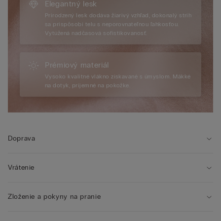
Elegantný lesk
Prirodzený lesk dodáva žiarivý vzhľad, dokonalý strih
sa prispôsobí telu s neporovnateľnou ľahkosťou.
Vytúžená nadčasová sofistikovanosť.
Prémiový materiál
Vysoko kvalitné vlákno získavané s úmyslom. Mäkké
na dotyk, príjemné na pokožke.
Doprava
Vrátenie
Zloženie a pokyny na pranie