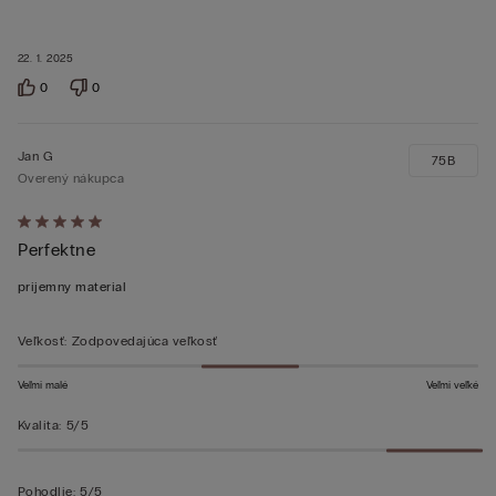
22. 1. 2025
0
0
Jan G
75B
Overený nákupca
Hodnotenie:
Perfektne
5
z 5
prijemny material
Veľkosť
:
Zodpovedajúca veľkosť
Veľmi malé
Veľmi veľké
Kvalita
:
5/5
Pohodlie
:
5/5