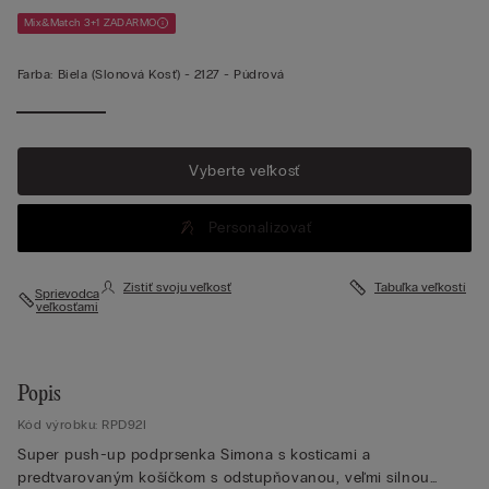
Mix&Match 3+1 ZADARMO
Farba:
Biela (slonová Kosť) -
2127 - Púdrová
Vyberte veľkosť
Personalizovať
Zistiť svoju veľkosť
Tabuľka veľkostí
Sprievodca
veľkosťami
Popis
Kód výrobku: RPD92I
Super push-up podprsenka Simona s kosticami a
predtvarovaným košíčkom s odstupňovanou, veľmi silnou