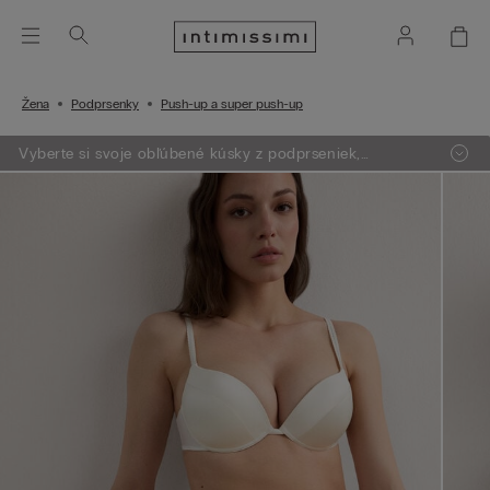
Žena
Podprsenky
Push-up a super push-up
Vyberte si svoje obľúbené kúsky z podprseniek,
oblečenia, pyžám a lingerie. Vložte do košíka 4 produkty
a zaplatíte len za 3