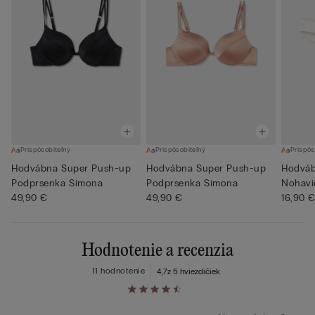
Prispôsobiteľný
Prispôsobiteľný
Prispôs
Hodvábna Super Push-up
Hodvábna Super Push-up
Hodváb
Podprsenka Simona
Podprsenka Simona
Nohavi
49,90 €
49,90 €
16,90 
Hodnotenie a recenzia
11 hodnotenie
4,7
z 5 hviezdičiek