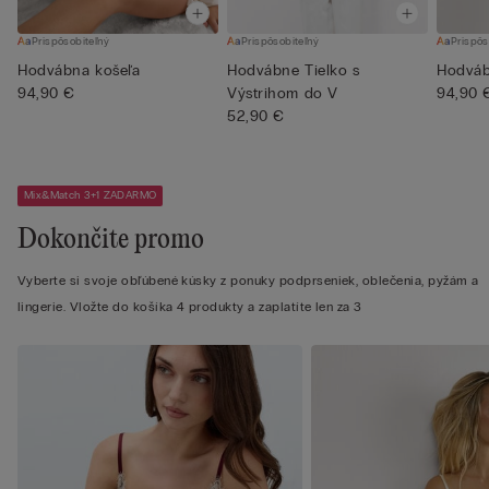
Prispôsobiteľný
Prispôsobiteľný
Prispôs
Hodvábna košeľa
Hodvábne Tielko s
Hodváb
94,90 €
Výstrihom do V
94,90 
52,90 €
Mix&Match 3+1 ZADARMO
Dokončite promo
Vyberte si svoje obľúbené kúsky z ponuky podprseniek, oblečenia, pyžám a
lingerie. Vložte do košíka 4 produkty a zaplatíte len za 3