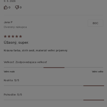
11. 5. 2026
0
0
Jana P
80C
Overený nákupca
Hodnotenie:
Úžasný, super.
5
z 5
Krásna farba, strih sedí, materiál veľmi príjemný.
Veľkosť
:
Zodpovedajúca veľkosť
Veľmi malé
Veľmi veľké
Kvalita
:
5/5
Pohodlie
:
5/5