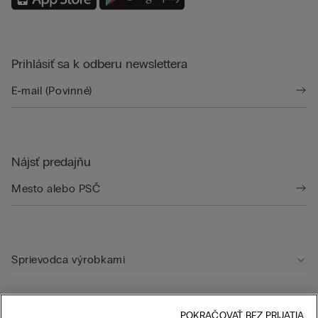
Prihlásiť sa k odberu newslettera
Nájsť predajňu
Sprievodca výrobkami
Starostlivosť o zákazníka
POKRAČOVAŤ BEZ PRIJATIA