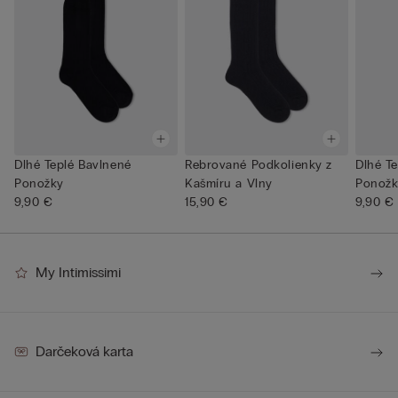
Dlhé Teplé Bavlnené
Rebrované Podkolienky z
Dlhé T
Ponožky
Kašmíru a Vlny
Ponožk
9,90 €
15,90 €
9,90 €
My Intimissimi
Darčeková karta