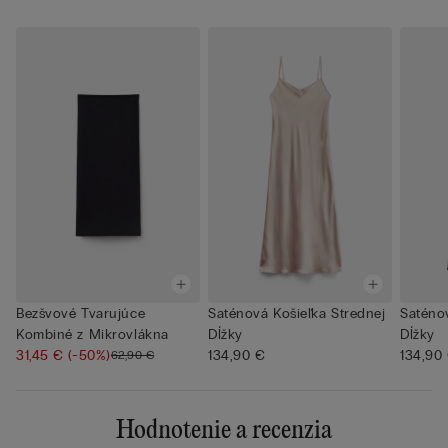
Bezšvové Tvarujúce
Saténová Košieľka Strednej
Saténov
Kombiné z Mikrovlákna
Dĺžky
Dĺžky
31,45 €
(-50%)
134,90 €
134,90
62,90 €
Hodnotenie a recenzia