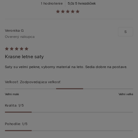
1 hodnotenie
5,0
z 5 hviezdičiek
Veronika G
S
Overený nákupca
Hodnotenie:
Krasne letne saty
5
z 5
Saty su velmi pekne, vyborny material na leto. Sedia dobre na postave.
Veľkosť
:
Zodpovedajúca veľkosť
Veľmi malé
Veľmi veľké
Kvalita
:
1/5
Pohodlie
:
1/5