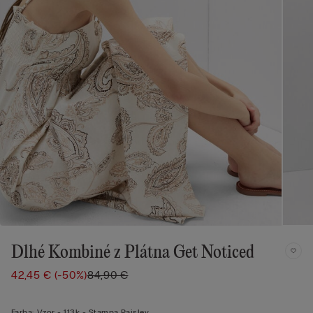
Dlhé Kombiné z Plátna Get Noticed
42,45 €
(-50%)
84,90 €
Farba:
Vzor -
113k - Stampa Paisley