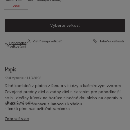
-50%
Vyberte veľkosť
Zistiť svoju veľkosť
Tabuľka veľkostí
Sprievodca
veľkosťami
Popis
Kód výrobku: LLD2602
Dlhé kombiné z plátna z ľanu a viskózy s kašmírovým vzorom.
Zdvojený predný diel a zadný diel s riasením pre pohodlnejší
strih. Ideálny kúsok na horúce slnečné dni alebo na aperitív s
• Rovný výstrih
priateľmi v kombinácii s ľanovou košeľou.
• Tenké plne nastaviteľné ramienka
• Klasický strih
Zobraziť viac
• Modelka je vysoká 175 cm a nosí veľkosť S