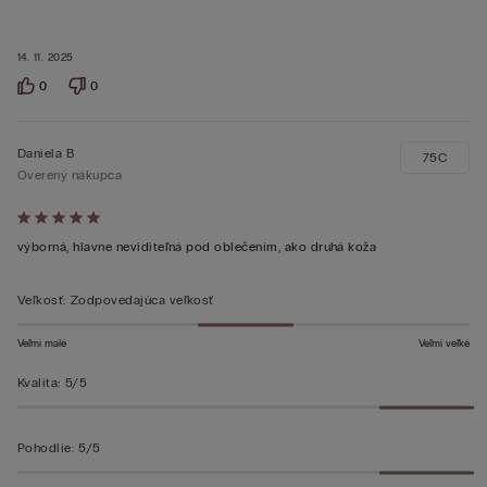
14. 11. 2025
0
0
Daniela B
75C
Overený nákupca
Hodnotenie:
5
výborná, hlavne neviditeľná pod oblečením, ako druhá koža
z 5
Veľkosť
:
Zodpovedajúca veľkosť
Veľmi malé
Veľmi veľké
Kvalita
:
5/5
Pohodlie
:
5/5