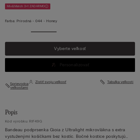
Mix&Match 3+1 ZADARMO
Farba:
Prírodná -
044 - Honey
Vyberte veľkosť
Personalizovať
Zistiť svoju veľkosť
Tabuľka veľkostí
Sprievodca
veľkosťami
Popis
Kód výrobku: RIF49G
Bandeau podprsenka Gioia z Ultralight mikrovlákna s extra
vystuženými košíčkami bez kostíc. Bočné kostice poskytujú