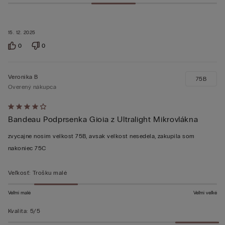
15. 12. 2025
0
0
Veronika B
75B
Overený nákupca
Hodnotenie:
Bandeau Podprsenka Gioia z Ultralight Mikrovlákna
4
z 5
zvycajne nosim velkost 75B, avsak velkost nesedela, zakupila som
nakoniec 75C
Veľkosť
:
Trošku malé
Veľmi malé
Veľmi veľké
Kvalita
:
5/5