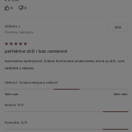
8. 8. 2024
0
0
Alžbeta J
85B
Overený nákupca
Hodnotenie:
perfektne drží i bez ramienok
5
z 5
maximálna spokojnosť, krásne formovaná podprsenka, ktorá aj drží, som
nadšená z nákupu
Veľkosť
:
Zodpovedajúca veľkosť
Veľmi malé
Veľmi veľké
Kvalita
:
5/5
Pohodlie
:
5/5