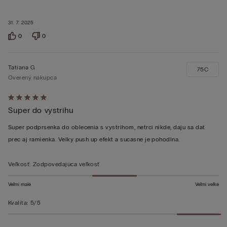
31. 7. 2025
0
0
Tatiana G
75C
Overený nákupca
Hodnotenie:
Super do vystrihu
5
z 5
Super podprsenka do oblecenia s vystrihom, netrci nikde, daju sa dat
prec aj ramienka. Velky push up efekt a sucasne je pohodlna.
Veľkosť
:
Zodpovedajúca veľkosť
Veľmi malé
Veľmi veľké
Kvalita
:
5/5