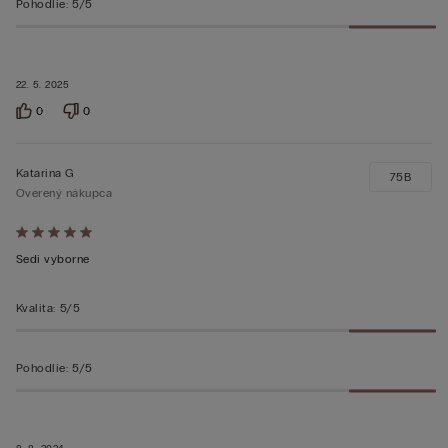
Pohodlie
:
5/5
22. 5. 2025
0
0
Katarina G
75B
Overený nákupca
Hodnotenie:
5
Sedi vyborne
z 5
Kvalita
:
5/5
Pohodlie
:
5/5