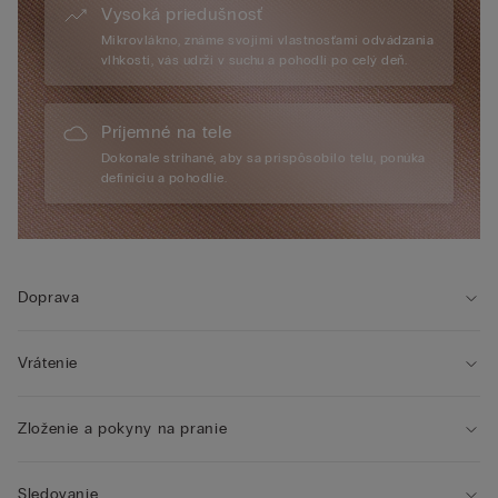
Vysoká priedušnosť
Mikrovlákno, známe svojimi vlastnosťami odvádzania
vlhkosti, vás udrží v suchu a pohodlí po celý deň.
Príjemné na tele
Dokonale strihané, aby sa prispôsobilo telu, ponúka
definíciu a pohodlie.
Doprava
Vrátenie
Zloženie a pokyny na pranie
Sledovanie