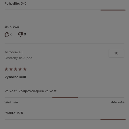
Pohodlie
:
5/5
25. 7. 2025
0
0
Miroslava L
1C
Overený nákupca
Hodnotenie:
5
Vyborne sedí
z 5
Veľkosť
:
Zodpovedajúca veľkosť
Veľmi malé
Veľmi veľké
Kvalita
:
5/5