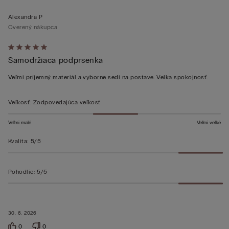
Alexandra P
Overený nákupca
Hodnotenie:
Samodržiaca podprsenka
5
z 5
Veľmi príjemný materiál a vyborne sedi na postave. Velka spokojnosť.
Veľkosť
:
Zodpovedajúca veľkosť
Veľmi malé
Veľmi veľké
Kvalita
:
5/5
Pohodlie
:
5/5
30. 6. 2026
0
0