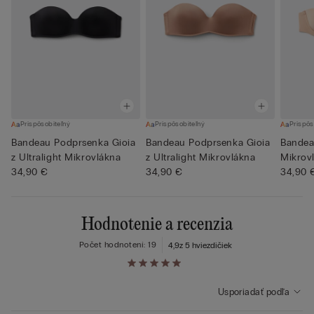
Prispôsobiteľný
Prispôsobiteľný
Prispôs
Bandeau Podprsenka Gioia
Bandeau Podprsenka Gioia
Bandea
z Ultralight Mikrovlákna
z Ultralight Mikrovlákna
Mikrov
34,90 €
34,90 €
34,90 
Hodnotenie a recenzia
Počet hodnotení: 19
4,9
z 5 hviezdičiek
Usporiadať podľa