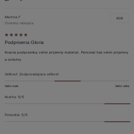
Martina F
80B
Overený nákupca
Hodnotenie:
Podprsenia Gloria
5
z 5
Krasna podprsenka, velmi prijemny material.. Personal tiez velmi prijemny
a ochotny
Veľkosť
:
Zodpovedajúca veľkosť
Veľmi malé
Veľmi veľké
Kvalita
:
5/5
Pohodlie
:
5/5