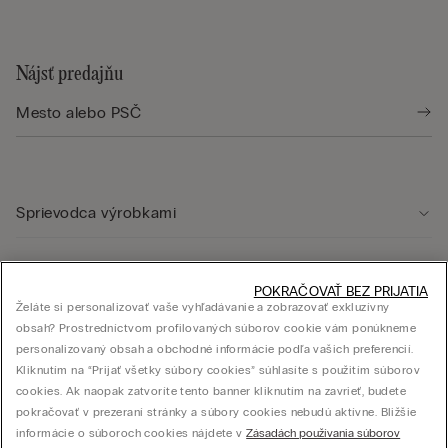
Nájsť predajňu
Sprievodca výrobkami
Starostlivosť o zákazníka
POKRAČOVAŤ BEZ PRIJATIA
Želáte si personalizovať vaše vyhľadávanie a zobrazovať exkluzívny
obsah? Prostredníctvom profilovaných súborov cookie vám ponúkneme
Právna oblasť
personalizovaný obsah a obchodné informácie podľa vašich preferencií.
Kliknutím na “Prijať všetky súbory cookies” súhlasíte s použitím súborov
cookies. Ak naopak zatvoríte tento banner kliknutím na zavrieť, budete
Firma
pokračovať v prezeraní stránky a súbory cookies nebudú aktívne. Bližšie
informácie o súboroch cookies nájdete v
Zásadách používania súborov