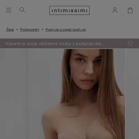
Žena
Podprsenky
Push-up a super push-up
Vyberte si svoje obľúbené kúsky z podprseniek,
oblečenia, pyžám a lingerie. Vložte do košíka 4 produkty
a zaplatíte len za 3