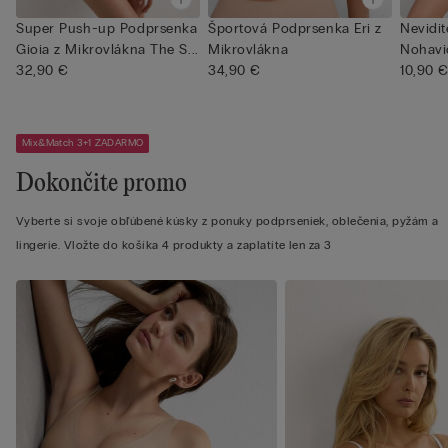
Super Push-up Podprsenka
Športová Podprsenka Eri z
Nevidit
Gioia z Mikrovlákna The S...
Mikrovlákna
Nohavič
32,90 €
34,90 €
Mikrovl
10,90 
Mix&Match 3+1 ZADARMO
Dokončite promo
Vyberte si svoje obľúbené kúsky z ponuky podprseniek, oblečenia, pyžám a
lingerie. Vložte do košíka 4 produkty a zaplatíte len za 3