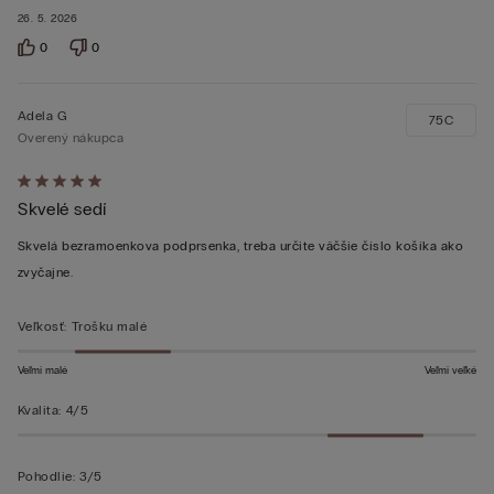
26. 5. 2026
0
0
Adela G
75C
Overený nákupca
Hodnotenie:
Skvelé sedí
5
z 5
Skvelá bezramoenkova podprsenka, treba určite väčšie číslo košíka ako
zvyčajne.
Veľkosť
:
Trošku malé
Veľmi malé
Veľmi veľké
Kvalita
:
4/5
Pohodlie
:
3/5