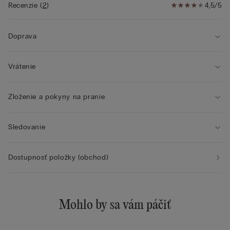
• Prirodzený efekt
Recenzie
(
2
)
4,5/5
• Modelka je vysoká 175 cm a nosí veľkosť
2B/75B/34B/85B/42B
Doprava
Vrátenie
Zloženie a pokyny na pranie
Sledovanie
Dostupnosť položky (obchod)
Mohlo by sa vám páčiť