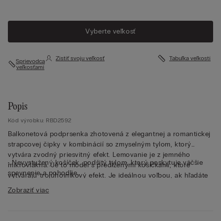
Vyberte veľkosť
Zistiť svoju veľkosť
Tabuľka veľkostí
Sprievodca
veľkosťami
Popis
Kód výrobku: RBD2592
Balkonetová podprsenka zhotovená z elegantnej a romantickej
strapcovej čipky v kombinácií so zmyselným tylom, ktorý
vytvára zvodný priesvitný efekt. Lemovanie je z jemného
• Nevystužený košíček, podšitý tylom, ktorý poskytuje väčšie
mikrovlákna. Je to model s predĺženými košíčkami, ktoré
spevnenie a pohodlie
vytvárajú trojuholníkový efekt. Je ideálnou voľbou, ak hľadáte
• Kostice
rafinovanú a veľmi pohodlnú podprsenku.
Zobraziť viac
• Pás po obvode hrudníka podšitý tylom
• Ramienka prešité mikrovláknom nastaviteľné v zadnej časti
• Vynikajúce spevnenie