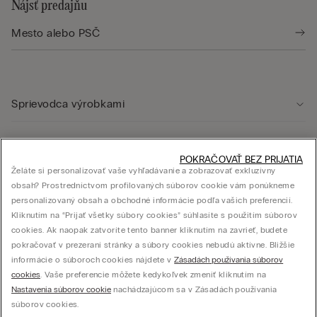
Nájsť predajňu
Sprievodca výrobkami
Starostlivosť o zákazníka
POKRAČOVAŤ BEZ PRIJATIA
Želáte si personalizovať vaše vyhľadávanie a zobrazovať exkluzívny
obsah? Prostredníctvom profilovaných súborov cookie vám ponúkneme
Právna oblasť
personalizovaný obsah a obchodné informácie podľa vašich preferencií.
Kliknutím na “Prijať všetky súbory cookies” súhlasíte s použitím súborov
cookies. Ak naopak zatvoríte tento banner kliknutím na zavrieť, budete
Firma
pokračovať v prezeraní stránky a súbory cookies nebudú aktívne. Bližšie
informácie o súboroch cookies nájdete v
Zásadách používania súborov
cookies
. Vaše preferencie môžete kedykoľvek zmeniť kliknutím na
Nastavenia súborov cookie
nachádzajúcom sa v Zásadách používania
súborov cookies.
© CALZEDONIA SLOVAK s.r.o., Mlynské nivy 5, 821 09 Bratislava – IČO: 44614004