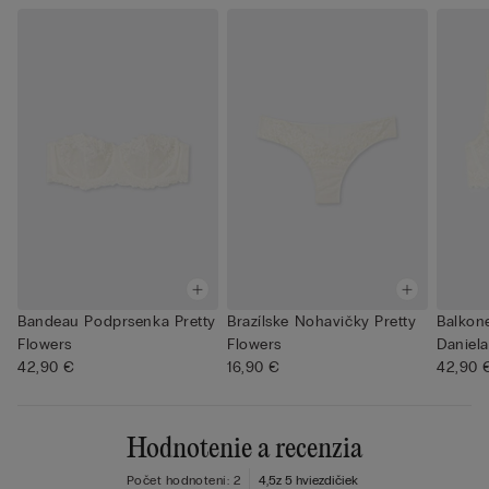
Bandeau Podprsenka Pretty
Brazílske Nohavičky Pretty
Balkon
Flowers
Flowers
Daniela
42,90 €
16,90 €
42,90 
Hodnotenie a recenzia
Počet hodnotení: 2
4,5
z 5 hviezdičiek