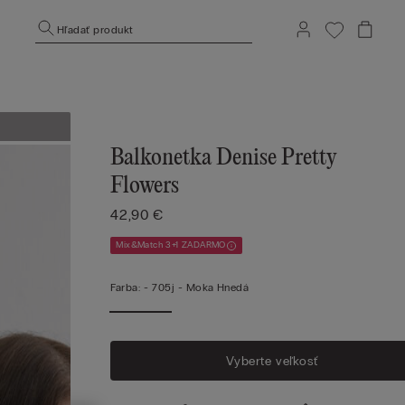
Hľadať produkt
Balkonetka Denise Pretty
Flowers
42,90 €
Mix&Match 3+1 ZADARMO
Farba:
-
705j - Moka Hnedá
Vyberte veľkosť