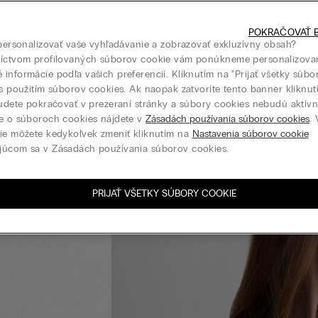
POKRAČOVAŤ B
 personalizovať vaše vyhľadávanie a zobrazovať exkluzívny obsah?
níctvom profilovaných súborov cookie vám ponúkneme personalizova
informácie podľa vašich preferencií. Kliknutím na “Prijať všetky súbo
 s použitím súborov cookies. Ak naopak zatvoríte tento banner kliknu
budete pokračovať v prezeraní stránky a súbory cookies nebudú aktívne
e o súboroch cookies nájdete v
Zásadách používania súborov cookies
.
ie môžete kedykoľvek zmeniť kliknutím na
Nastavenia súborov cookie
júcom sa v Zásadách používania súborov cookies.
PRIJAŤ VŠETKY SÚBORY COOKIE