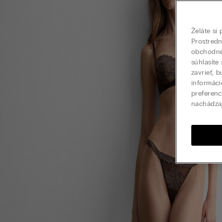
Želáte si
Prostred
obchodné 
súhlasíte
zavrieť, 
informáci
preferenc
nachádza