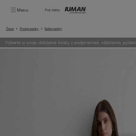
Menu
Pre neho:
Žena
Podprsenky
Balkonetky
Vyberte si svoje obľúbené kúsky z podprseniek, oblečenia, pyžám a