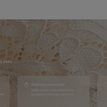
j čipky.
Klasická romantika
Každý kúsok z tejto kolekcie je
eľná
prepletený nenútenou intimitou.