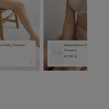
 Pretty Flowers
Balkonetová Podprsenka Dan
Flowers
42,90 €