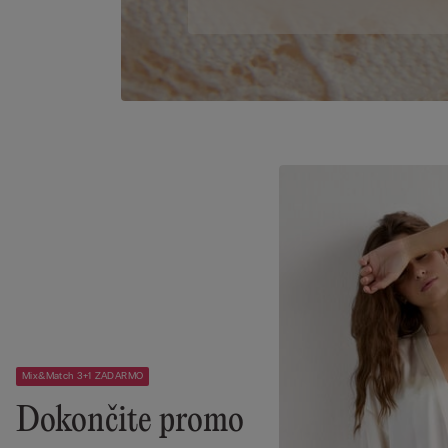
Mix&Match 3+1 ZADARMO
Dokončite promo