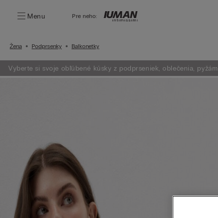
Menu
Pre neho:
Žena
Podprsenky
Balkonetky
Vyberte si svoje obľúbené kúsky z podprseniek, oblečenia, pyžám a