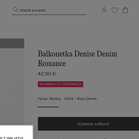
Hľadať produkt
Balkonetka Denise Denim
Romance
42,90 €
Mix&Match 3+1 ZADARMO
Farba:
Modrá -
063k - Blue Denim
Vyberte veľkosť
EZ PRIJATIA