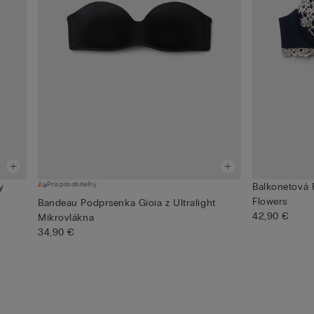
Prispôsobiteľný
y
Balkonetová 
Flowers
Bandeau Podprsenka Gioia z Ultralight
42,90 €
Mikrovlákna
34,90 €