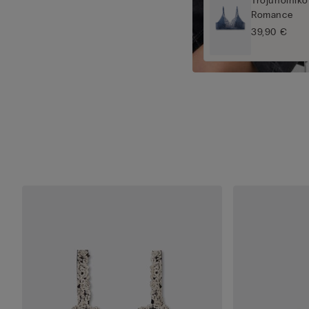
Trojuholník
Romance
39,90 €