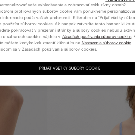
 personalizovať vaše vyhľadávanie a zobrazovať exkluzívny obsah?
níctvom profilovaných súborov cookie vám ponúkneme personalizova
informácie podľa vašich preferencií. Kliknutím na “Prijať všetky súbo
 s použitím súborov cookies. Ak naopak zatvoríte tento banner kliknu
budete pokračovať v prezeraní stránky a súbory cookies nebudú aktívne
e o súboroch cookies nájdete v
Zásadách používania súborov cookies
.
ie môžete kedykoľvek zmeniť kliknutím na
Nastavenia súborov cookie
júcom sa v Zásadách používania súborov cookies.
PRIJAŤ VŠETKY SÚBORY COOKIE