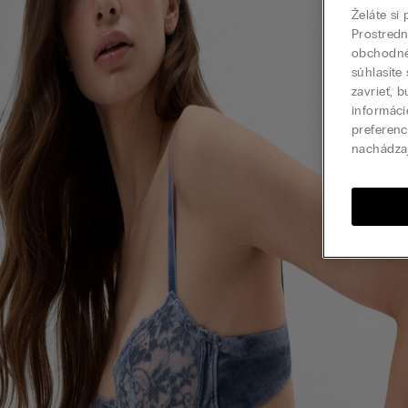
Želáte si
Prostred
obchodné 
súhlasíte
zavrieť, 
informáci
preferenc
nachádza