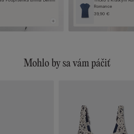
ová Podprsenka Emma Denim
Tričko s Krátkym R
Romance
39,90 €
Mohlo by sa vám páčiť