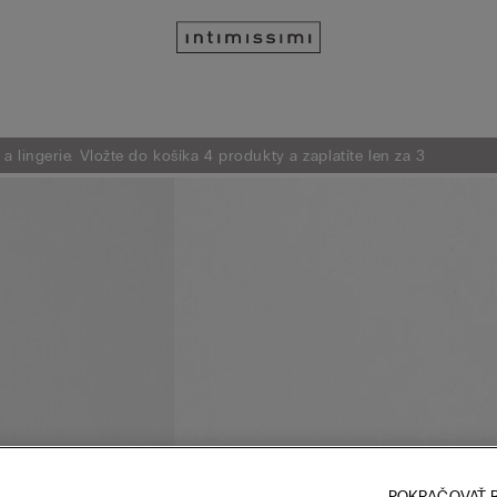
 lingerie. Vložte do košíka 4 produkty a zaplatíte len za 3
POKRAČOVAŤ B