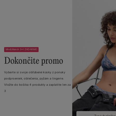
Mix&Match 3+1 ZADARMO
Dokončite promo
Vyberte si svoje obľúbené kúsky z ponuky
podprseniek, oblečenia, pyžám a lingerie.
Vložte do košíka 4 produkty a zaplatíte len za
3