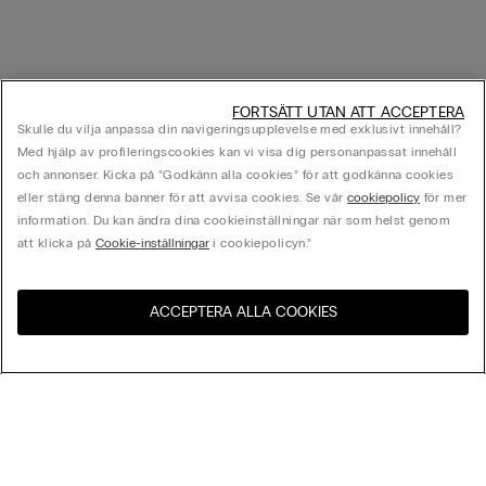
FORTSÄTT UTAN ATT ACCEPTERA
Skulle du vilja anpassa din navigeringsupplevelse med exklusivt innehåll?
Med hjälp av profileringscookies kan vi visa dig personanpassat innehåll
och annonser. Kicka på ”Godkänn alla cookies” för att godkänna cookies
eller stäng denna banner för att avvisa cookies. Se vår
cookiepolicy
för mer
information. Du kan ändra dina cookieinställningar när som helst genom
att klicka på
Cookie-inställningar
i cookiepolicyn.”
ACCEPTERA ALLA COOKIES
Besök webbutiken för ditt
Förenta Staterna
land:
Sortera Efter
Bästsäljare
Pris högst till lägst