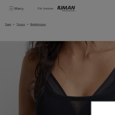
Meny
För honom:
Dam
Trosor
Briefstrosor