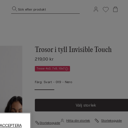
Sök efter produkt
Trosor i tyll Invisible Touch
219,00 kr
Trosor 4x3, 7x5, 10x7
Färg:
Svart -
019 - Nero
Välj storlek
Hitta din storlek
Storleksguide
Storleksguide
 ACCEPTERA