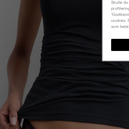
Skulle du
profileri
”Godkänn 
cookies. 
som helst