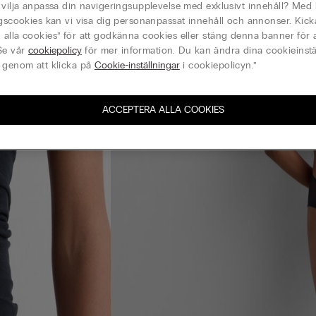
 vilja anpassa din navigeringsupplevelse med exklusivt innehåll? Med 
ngscookies kan vi visa dig personanpassat innehåll och annonser. Kick
alla cookies” för att godkänna cookies eller stäng denna banner för a
Se vår
cookiepolicy
för mer information. Du kan ändra dina cookieinstä
 genom att klicka på
Cookie-inställningar
i cookiepolicyn.”
ACCEPTERA ALLA COOKIES