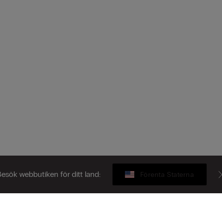
esök webbutiken för ditt land:
Förenta Staterna