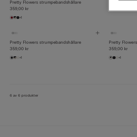
Pretty Flowers strumpebandshållare
Strumpeband 
359,00 kr
139,00 kr
+1
Pretty Flowers strumpebandshållare
Pretty Flower
359,00 kr
359,00 kr
+1
+1
6 av 6 produkter