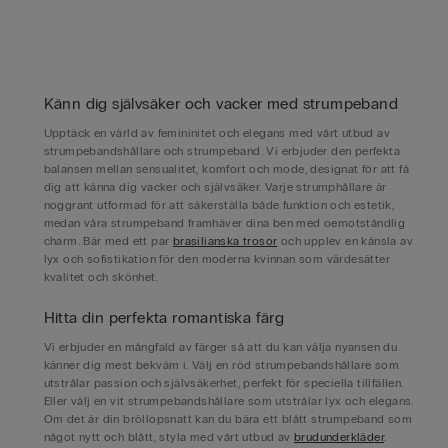
Känn dig självsäker och vacker med strumpeband
Upptäck en värld av femininitet och elegans med vårt utbud av
strumpebandshållare och strumpeband. Vi erbjuder den perfekta
balansen mellan sensualitet, komfort och mode, designat för att få
dig att känna dig vacker och självsäker. Varje strumphållare är
noggrant utformad för att säkerställa både funktion och estetik,
medan våra strumpeband framhäver dina ben med oemotståndlig
charm. Bär med ett par
brasilianska trosor
och upplev en känsla av
lyx och sofistikation för den moderna kvinnan som värdesätter
kvalitet och skönhet.
Hitta din perfekta romantiska färg
Vi erbjuder en mångfald av färger så att du kan välja nyansen du
känner dig mest bekväm i. Välj en röd strumpebandshållare som
utstrålar passion och självsäkerhet, perfekt för speciella tillfällen.
Eller välj en vit strumpebandshållare som utstrålar lyx och elegans.
Om det är din bröllopsnatt kan du bära ett blått strumpeband som
något nytt och blått, styla med vårt utbud av
brudunderkläder
.