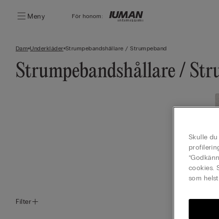
Meny
För honom:
Dam
Underkläder
Strumpebandshållare / Strumpeband
Strumpebandshållare / St
Skulle du
profileri
”Godkänn 
cookies. 
som helst
Filter