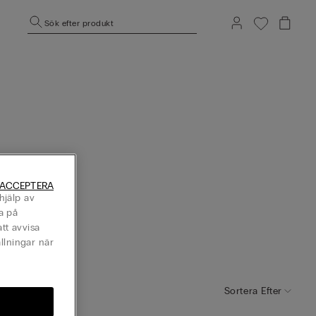
Sök efter produkt
 ACCEPTERA
hjälp av
a på
tt avvisa
llningar när
Sortera Efter