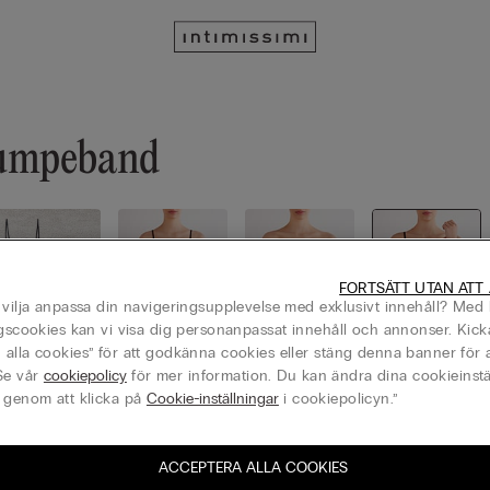
rumpeband
FORTSÄTT UTAN ATT
 vilja anpassa din navigeringsupplevelse med exklusivt innehåll? Med 
ngscookies kan vi visa dig personanpassat innehåll och annonser. Kick
alla cookies” för att godkänna cookies eller stäng denna banner för a
Se vår
cookiepolicy
för mer information. Du kan ändra dina cookieinstä
Se alla
Nattlinnen
Korsetter
Strumpeb
 genom att klicka på
Cookie-inställningar
i cookiepolicyn.”
/ Babydoll
andshållar
e / Strum
peband
ACCEPTERA ALLA COOKIES