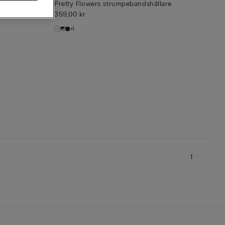
Pretty Flowers strumpebandshållare
359,00 kr
+1
1