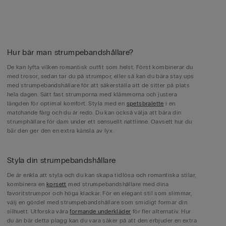
Hur bär man strumpebandshållare?
De kan lyfta vilken romantisk outfit som helst. Först kombinerar du
med trosor, sedan tar du på strumpor, eller så kan du bära stay ups
med strumpebandshållare för att säkerställa att de sitter på plats
hela dagen. Sätt fast strumporna med klämmorna och justera
längden för optimal komfort. Styla med en
spetsbralette
i en
matchande färg och du är redo. Du kan också välja att bära din
strumphållare för dam under ett sensuellt nattlinne. Oavsett hur du
bär den ger den en extra känsla av lyx.
Styla din strumpebandshållare
De är enkla att styla och du kan skapa tidlösa och romantiska stilar,
kombinera en
korsett
med strumpebandshållare med dina
favoritstrumpor och höga klackar. För en elegant stil som slimmar,
välj en gördel med strumpebandshållare som smidigt formar din
silhuett. Utforska våra
formande underkläder
för fler alternativ. Hur
du än bär detta plagg kan du vara säker på att den erbjuder en extra