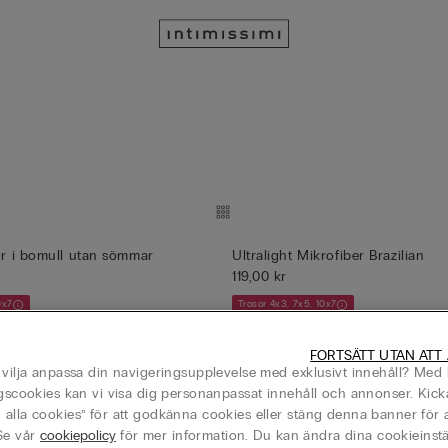
sor i bomull utan sömmar
Ultralight Mikrofiber Brazilian
119,00 kr
0x7
Trosor 4x3, 7x5, 10x7
+12
FORTSÄTT UTAN ATT
 vilja anpassa din navigeringsupplevelse med exklusivt innehåll? Med 
ngscookies kan vi visa dig personanpassat innehåll och annonser. Kick
ll utan sömmar
Laser Cut franska trosor
alla cookies” för att godkänna cookies eller stäng denna banner för a
149,00 kr
Se vår
cookiepolicy
för mer information. Du kan ändra dina cookieinstä