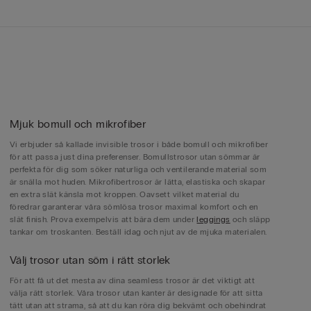
Mjuk bomull och mikrofiber
Vi erbjuder så kallade invisible trosor i både bomull och mikrofiber
för att passa just dina preferenser. Bomullstrosor utan sömmar är
perfekta för dig som söker naturliga och ventilerande material som
är snälla mot huden. Mikrofibertrosor är lätta, elastiska och skapar
en extra slät känsla mot kroppen. Oavsett vilket material du
föredrar garanterar våra sömlösa trosor maximal komfort och en
slät finish. Prova exempelvis att bära dem under
leggings
och släpp
tankar om troskanten. Beställ idag och njut av de mjuka materialen.
Välj trosor utan söm i rätt storlek
För att få ut det mesta av dina seamless trosor är det viktigt att
välja rätt storlek. Våra trosor utan kanter är designade för att sitta
tätt utan att strama, så att du kan röra dig bekvämt och obehindrat