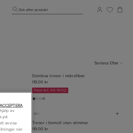
Sök efter produkt
Sortera Efter
Sömlösa trosor i mikrofiber
119,00 kr
Trosor 4x3, 7x5, 10x7
+5
 ACCEPTERA
hjälp av
a på
Trosor i bomull utan sömmar
tt avvisa
119,00 kr
llningar när