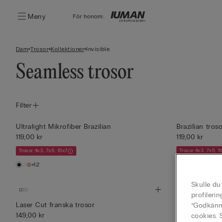
Meny
För honom:
Dam
Trosor
Kollektioner
Invisible
Seamless trosor
Filter
Ultralight Mikrofiber Brazilian
Brazilian tro
119,00 kr
119,00 kr
Trosor 4x3, 7x5, 10x7
Trosor 4x3, 7x5, 1
+12
+9
Skulle du
profileri
Laser Cut franska trosor
Trosor i bomu
”Godkänn 
149,00 kr
119,00 kr
cookies. 