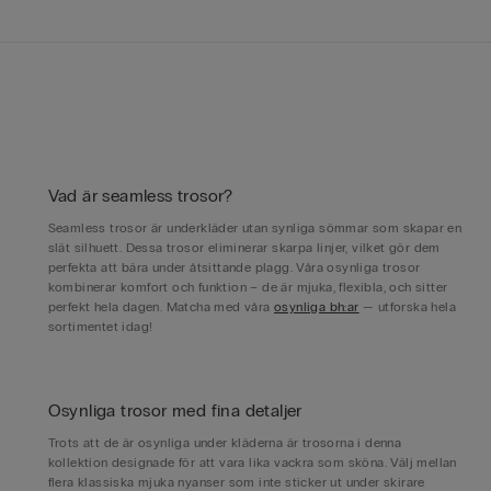
Vad är seamless trosor?
Seamless trosor är underkläder utan synliga sömmar som skapar en
slät silhuett. Dessa trosor eliminerar skarpa linjer, vilket gör dem
perfekta att bära under åtsittande plagg. Våra osynliga trosor
kombinerar komfort och funktion – de är mjuka, flexibla, och sitter
perfekt hela dagen. Matcha med våra
osynliga bh:ar
— utforska hela
sortimentet idag!
Osynliga trosor med fina detaljer
Trots att de är osynliga under kläderna är trosorna i denna
kollektion designade för att vara lika vackra som sköna. Välj mellan
flera klassiska mjuka nyanser som inte sticker ut under skirare