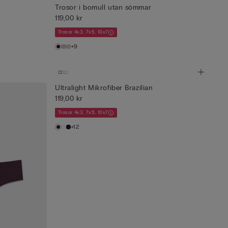
Trosor i bomull utan sömmar
119,00 kr
Trosor 4x3, 7x5, 10x7
+9
Ultralight Mikrofiber Brazilian
119,00 kr
Trosor 4x3, 7x5, 10x7
+12