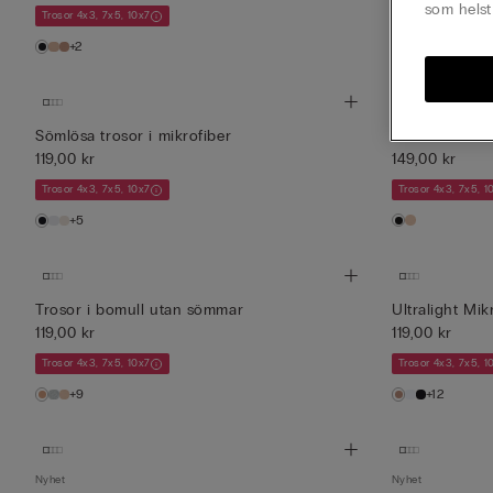
som helst
Trosor 4x3, 7x5, 10x7
Trosor 4x3, 7x5, 1
+2
+9
Sömlösa trosor i mikrofiber
Culottes i bo
119,00 kr
149,00 kr
Trosor 4x3, 7x5, 10x7
Trosor 4x3, 7x5, 1
+5
Trosor i bomull utan sömmar
Ultralight Mik
119,00 kr
119,00 kr
Trosor 4x3, 7x5, 10x7
Trosor 4x3, 7x5, 1
+9
+12
Nyhet
Nyhet