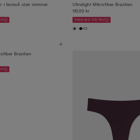
sor i bomull utan sömmar
Ultralight Mikrofiber Brazilian
119,00 kr
0x7
Trosor 4x3, 7x5, 10x7
+12
rofiber Brazilian
0x7