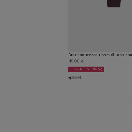
Brazilian trosor i bomull utan s
119,00 kr
Trosor 4x3, 7x5, 10x7
+9