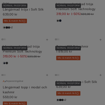
Nyhet
Långärmad stickad tröja
NORMAL PASSFORM
NORMAL PASSFORM
Premium Soft Technology
Långärmad tröja i Soft Silk
319,00 kr
(-50%)
639,00 kr
639,00 kr
Mix & match 4x3
+2
Långärmad stickad tröja
Tröja i 100 % kashmir
NORMAL PASSFORM
NORMAL PASSFORM
Premium Soft Technology
1 819,00 kr
319,00 kr
(-50%)
639,00 kr
Mix & match 4x3
Anpassningsbar
Långärmad tröja i Soft Silk
NORMAL PASSFORM
639,00 kr
Långärmad topp i modal och
kashmir
Mix & match 4x3
559,00 kr
+2
Mix & match 4x3