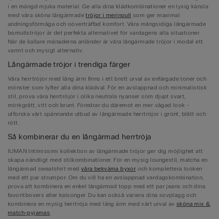
i en mängd mjuka material. Ge alla dina klädkombinationer en lyxig känsla
med våra sköna långärmade
tröjor i merinoull
som ger maximal
andningsförmåga och oöverträffad komfort. Våra mångsidiga långärmade
bomullströjor är det perfekta alternativet för vardagens alla situationer.
När de kallare månaderna anländer är våra långärmade tröjor i modal ett
varmt och mysigt alternativ.
Långärmade tröjor i trendiga färger
Våra herrtröjor med lång ärm finns i ett brett urval av enfärgade toner och
mönster som lyfter alla dina klädval. För en avslappnad och minimalistisk
stil, prova våra herrtröjor i olika neutrala nyanser som djupt svart,
mörkgrått, vitt och brunt. Föredrar du däremot en mer vågad look -
utforska vårt spännande utbud av långärmade herrtröjor i grönt, blått och
rött.
Så kombinerar du en långärmad herrtröja
IUMAN Intimissimi kollektion av långärmade tröjor ger dig möjlighet att
skapa oändligt med stilkombinationer. För en mysig loungestil, matcha en
långärmad sweatshirt med
våra bekväma byxor
och komplettera looken
med ett par strumpor. Om du vill ha en avslappnad vardagskombination,
prova att kombinera en enkel långärmad topp med ett par jeans och dina
favoritboxers eller kalsonger. Du kan också variera dina sovplagg och
kombinera en mysig herrtröja med lång ärm med vårt urval av
sköna mix &
match-pyjamas
.