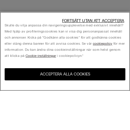
FORTSÄTT UTAN ATT ACCEPTERA
Skulle du vilja anpassa din navigeringsupplevelse med exklusivt innehåll?
Med hjälp av profileringscookies kan vi visa dig personanpassat innehåll
och annonser. Kicka på ”Godkänn alla cookies” för att godkänna cookies
eller stäng denna banner för att avvisa cookies. Se vår
cookiepolicy
för mer
information. Du kan ändra dina cookieinställningar när som helst genom
att klicka på
Cookie-inställningar
i cookiepolicyn.”
ACCEPTERA ALLA COOKIES
Besök webbutiken för ditt
Förenta Staterna
land:
Sortera Efter
Bästsäljare
Pris högst till lägst
My Intimissimi
Pris lägst till högst
Nyheter