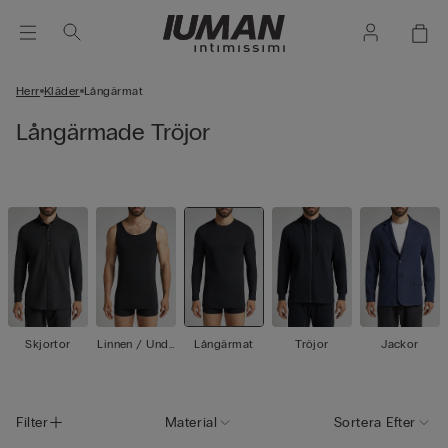
Herr
Kläder
Långärmat
Långärmade Tröjor
Skjortor
Linnen / Unde
Långärmat
Tröjor
Jackor
rtröjor
Filter
Material
Sortera Efter