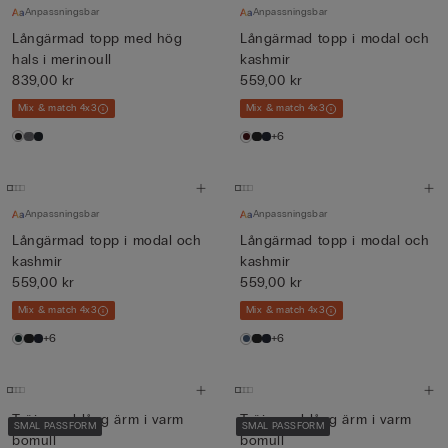
Anpassningsbar
Anpassningsbar
Långärmad topp med hög
Långärmad topp i modal och
hals i merinoull
kashmir
839,00 kr
559,00 kr
Mix & match 4x3
Mix & match 4x3
+6
Anpassningsbar
Anpassningsbar
Långärmad topp i modal och
Långärmad topp i modal och
kashmir
kashmir
559,00 kr
559,00 kr
Mix & match 4x3
Mix & match 4x3
+6
+6
Tröja med lång ärm i varm
Tröja med lång ärm i varm
SMAL PASSFORM
SMAL PASSFORM
bomull
bomull