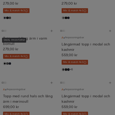
279,00 kr
279,00 kr
Mix & match 4x3
Mix & match 4x3
Anpassningsbar
Tröja med lång ärm i varm
SMAL PASSFORM
bomull
Långärmad topp i modal och
279,00 kr
kashmir
559,00 kr
Mix & match 4x3
Mix & match 4x3
+6
Anpassningsbar
Anpassningsbar
Topp med rund hals och lång
Långärmad topp i modal och
ärm i merinoull
kashmir
699,00 kr
559,00 kr
Mix & match 4x3
Mix & match 4x3