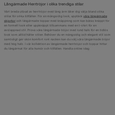
Långärmade Herrtröjor i olika trendiga stilar
Vårt breda utbud av herrtröjor med lång ärm låter dig välja bland olika
stilar för olika tillfällen. För en mångsidig look, upptäck
våra långärmade
skjortor
och långärmade toppar med knäppning som kan bäras knäppt för
en formell look eller uppknäppt tillsammans med en t-shirt för en
avslappnad stil. Prova våra långärmade tröjor med rund hals för en tidlös
look som alltid håller stilen. Behöver du en mångsidig och elegant stil som
samtidigt ger skön komfort runt nacken kan du välj våra långärmade tröjor
med hög hals. I vår kollektion av långärmade herrtröjor och toppar hittar
du långärmat för alla humör och tillfällen. Handla online idag.