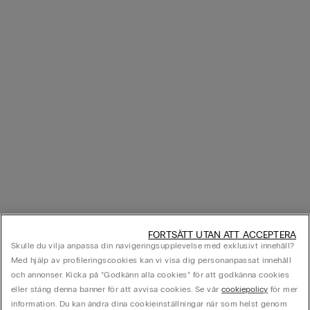
FORTSÄTT UTAN ATT ACCEPTERA
Skulle du vilja anpassa din navigeringsupplevelse med exklusivt innehåll?
Med hjälp av profileringscookies kan vi visa dig personanpassat innehåll
och annonser. Kicka på ”Godkänn alla cookies” för att godkänna cookies
eller stäng denna banner för att avvisa cookies. Se vår
cookiepolicy
för mer
information. Du kan ändra dina cookieinställningar när som helst genom