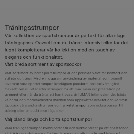
Träningsstrumpor
Vår kollektion av sportstrumpor är perfekt för alla slags
träningspass. Oavsett om du tränar intensivt eller tar det
lugnt kompletterar vår kollektion med en touch av
elegans och funktionalitet.
Vårt breda sortiment av sportsockor
Vårt sortiment av herr sportstrumpor är det perfekta valet för komfort och
stil när du tränar. Med en noggrann användning av material som bomull
levererar våra sportstrumpor överlägsen passform och bekvämlighet.
Oavsett om du letar efter strumpor för att maximera din prestation på
gymmet eller när du tränar ett lugnt pass, är IUMAN Intimissimi det bästa
valet för den modemedvetna mannen som uppskattar kvalitet och komfort.
Upptäck våra andra strumpor som
ankelstrumpor
som också passar till
träning eller en outfit med låga skor.
Välj bland långa och korta sportstrumpor
Våra träningsstrumpor kombinerar stil och funktionalitet på ett enastående
sätt. Våra sportstrumpor för herr är noggrant utformade med fokus på