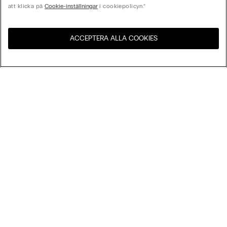
att klicka på
Cookie-inställningar
i cookiepolicyn.”
ACCEPTERA ALLA COOKIES
Besök webbutiken för ditt
Förenta Staterna
land:
Sortera Efter
Bästsäljare
Pris högst till lägst
My Intimissimi
Pris lägst till högst
Nyheter
Presentkort
Hållbarhet