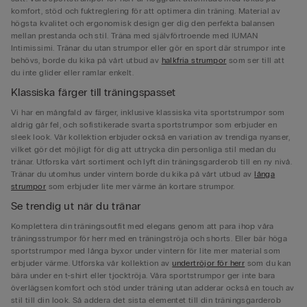
komfort, stöd och fuktreglering för att optimera din träning. Material av
högsta kvalitet och ergonomisk design ger dig den perfekta balansen
mellan prestanda och stil. Träna med självförtroende med IUMAN
Intimissimi. Tränar du utan strumpor eller gör en sport där strumpor inte
behövs, borde du kika på vårt utbud av
halkfria strumpor
som ser till att
du inte glider eller ramlar enkelt.
Klassiska färger till träningspasset
Vi har en mångfald av färger, inklusive klassiska vita sportstrumpor som
aldrig går fel, och sofistikerade svarta sportstrumpor som erbjuder en
sleek look. Vår kollektion erbjuder också en variation av trendiga nyanser,
vilket gör det möjligt för dig att uttrycka din personliga stil medan du
tränar. Utforska vårt sortiment och lyft din träningsgarderob till en ny nivå.
Tränar du utomhus under vintern borde du kika på vårt utbud av
långa
strumpor
som erbjuder lite mer värme än kortare strumpor.
Se trendig ut när du tränar
Komplettera din träningsoutfit med elegans genom att para ihop våra
träningsstrumpor för herr med en träningströja och shorts. Eller bär höga
sportstrumpor med långa byxor under vintern för lite mer material som
erbjuder värme. Utforska vår kollektion av
undertröjor för herr
som du kan
bära under en t-shirt eller tjocktröja. Våra sportstrumpor ger inte bara
överlägsen komfort och stöd under träning utan adderar också en touch av
stil till din look. Så addera det sista elementet till din träningsgarderob