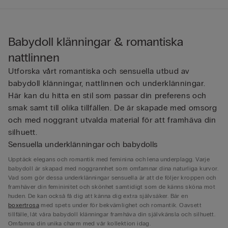
Babydoll klänningar & romantiska
nattlinnen
Utforska vårt romantiska och sensuella utbud av
babydoll klänningar, nattlinnen och underklänningar.
Här kan du hitta en stil som passar din preferens och
smak samt till olika tillfällen. De är skapade med omsorg
och med noggrant utvalda material för att framhäva din
silhuett.
Sensuella underklänningar och babydolls
Upptäck elegans och romantik med feminina och lena underplagg. Varje
babydoll är skapad med noggrannhet som omfamnar dina naturliga kurvor.
Vad som gör dessa underklänningar sensuella är att de följer kroppen och
framhäver din femininitet och skönhet samtidigt som de känns sköna mot
huden. De kan också få dig att känna dig extra självsäker. Bär en
boxertrosa
med spets under för bekvämlighet och romantik. Oavsett
tillfälle, låt våra babydoll klänningar framhäva din självkänsla och silhuett.
Omfamna din unika charm med vår kollektion idag.