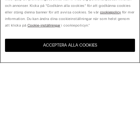
och annonser. Kicka på ”Godkänn alla cookies” för att godkänna cookies
eller stäng denna banner för att avvisa cookies. Se vår
cookiepolicy
för mer
information. Du kan ändra dina cookieinställningar när som helst genom
att klicka på
Cookie-inställningar
i cookiepolicyn.”
ACCEPTERA ALLA COOKIES
Besök webbutiken för ditt
Förenta Staterna
land:
Sortera Efter
Bästsäljare
Pris högst till lägst
My Intimissimi
Pris lägst till högst
Nyheter
Presentkort