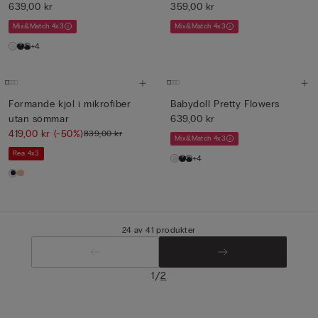
639,00 kr
359,00 kr
Mix&Match 4x3
Mix&Match 4x3
+4
Formande kjol i mikrofiber
Babydoll Pretty Flowers
utan sömmar
639,00 kr
419,00 kr
(-50%)
839,00 kr
Mix&Match 4x3
Rea 4x3
+4
24 av 41 produkter
/
1
2