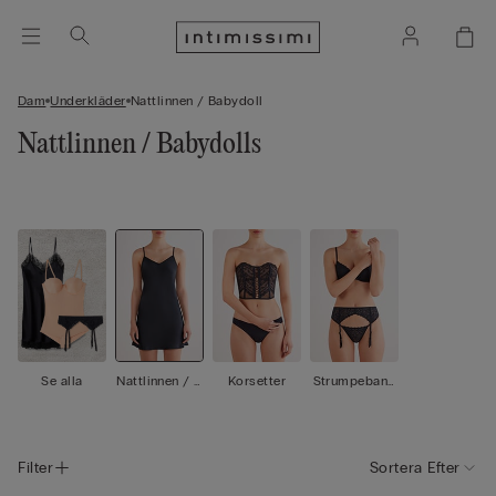
Dam
Underkläder
Nattlinnen / Babydoll
Nattlinnen / Babydolls
Se alla
Nattlinnen / B
Korsetter
Strumpeband
abydoll
shållare / Str
umpeband
Filter
Sortera Efter