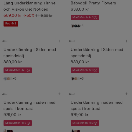
Lång underklänning i linne
Babydoll Pretty Flowers
och viskos Get Noticed
639,00 kr
559,00 kr
(-50%)
1 119,00 kr
Mix&Match 4x3
Rea 4x3
+4
Underklänning i Siden med
Underklänning i Siden med
spetsdetalj
spetsdetalj
889,00 kr
889,00 kr
Mix&Match 4x3
Mix&Match 4x3
+8
+8
Underklänning i siden med
Underklänning i siden med
spets i kontrast
spets i kontrast
979,00 kr
979,00 kr
Mix&Match 4x3
Mix&Match 4x3