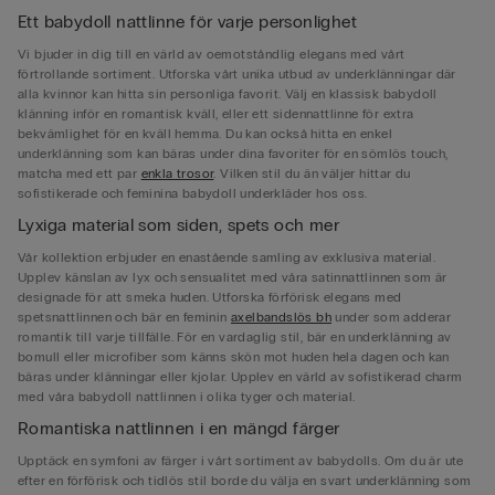
Ett babydoll nattlinne för varje personlighet
Vi bjuder in dig till en värld av oemotståndlig elegans med vårt
förtrollande sortiment. Utforska vårt unika utbud av underklänningar där
alla kvinnor kan hitta sin personliga favorit. Välj en klassisk babydoll
klänning inför en romantisk kväll, eller ett sidennattlinne för extra
bekvämlighet för en kväll hemma. Du kan också hitta en enkel
underklänning som kan bäras under dina favoriter för en sömlös touch,
matcha med ett par
enkla trosor
. Vilken stil du än väljer hittar du
sofistikerade och feminina babydoll underkläder hos oss.
Lyxiga material som siden, spets och mer
Vår kollektion erbjuder en enastående samling av exklusiva material.
Upplev känslan av lyx och sensualitet med våra satinnattlinnen som är
designade för att smeka huden. Utforska förförisk elegans med
spetsnattlinnen och bär en feminin
axelbandslös bh
under som adderar
romantik till varje tillfälle. För en vardaglig stil, bär en underklänning av
bomull eller microfiber som känns skön mot huden hela dagen och kan
bäras under klänningar eller kjolar. Upplev en värld av sofistikerad charm
med våra babydoll nattlinnen i olika tyger och material.
Romantiska nattlinnen i en mängd färger
Upptäck en symfoni av färger i vårt sortiment av babydolls. Om du är ute
efter en förförisk och tidlös stil borde du välja en svart underklänning som