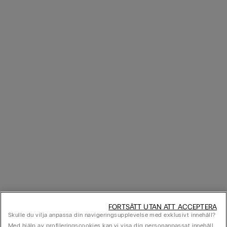
FORTSÄTT UTAN ATT ACCEPTERA
Skulle du vilja anpassa din navigeringsupplevelse med exklusivt innehåll?
Med hjälp av profileringscookies kan vi visa dig personanpassat innehåll