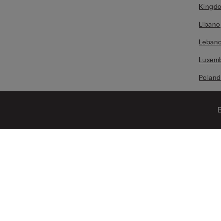
Kingdo
Libano
Leban
Luxem
Poland
Quatar
B
Unite
Russia
Slovak
Spain
Swiss
USA
Hunga