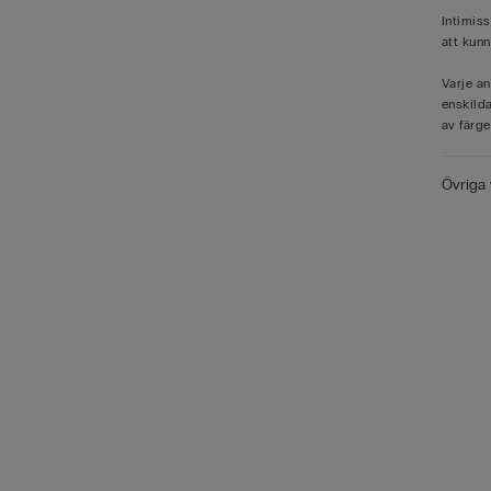
Intimis
att kunn
Varje an
enskilda
av färge
Övriga