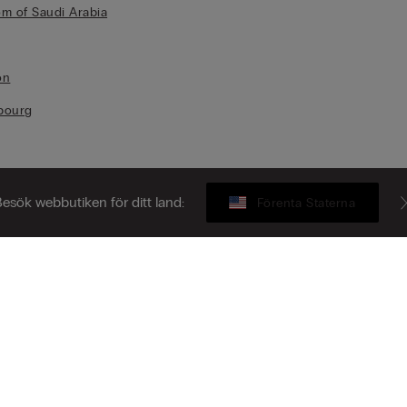
m of Saudi Arabia
on
bourg
esök webbutiken för ditt land:
Förenta Staterna
d Kingdom
ia
ry