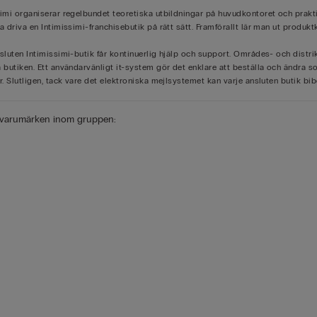
simi organiserar regelbundet teoretiska utbildningar på huvudkontoret och prakti
a driva en Intimissimi-franchisebutik på rätt sätt. Framförallt lär man ut produk
sluten Intimissimi-butik får kontinuerlig hjälp och support. Områdes- och distrik
 butiken. Ett användarvänligt it-system gör det enklare att beställa och ändra so
r. Slutligen, tack vare det elektroniska mejlsystemet kan varje ansluten butik bi
 varumärken inom gruppen: