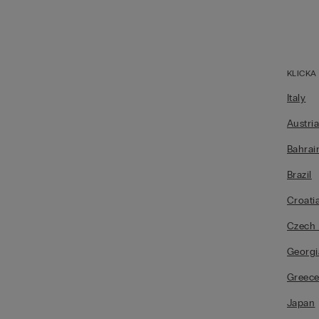
KLICKA
Italy
Austri
Bahrai
Brazil
Croati
Czech 
Georgi
Greec
Japan