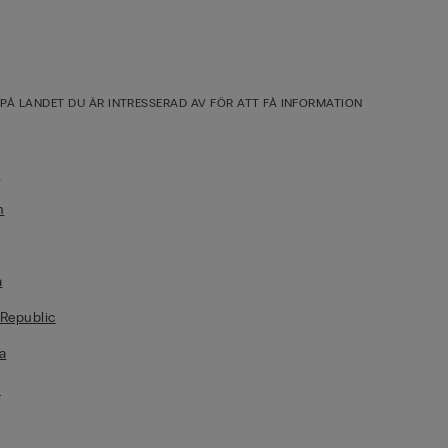
 PÅ LANDET DU ÄR INTRESSERAD AV FÖR ATT FÅ INFORMATION
a
n
a
Republic
a
e