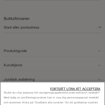
Butiksfinnaren
Produktguide
Kundtjänst
Juridisk avdelning
FORTSÄTT UTAN ATT ACCEPTERA
Skulle du vilja anpassa din navigeringsupplevelse med exklusivt innehåll?
Företag
Med hjälp av profileringscookies kan vi visa dig personanpassat innehåll
och annonser. Kicka på ”Godkänn alla cookies” för att godkänna cookies