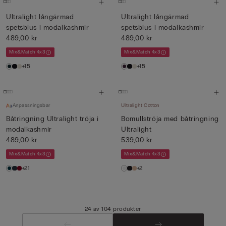
Ultralight långärmad
Ultralight långärmad
spetsblus i modalkashmir
spetsblus i modalkashmir
489,00 kr
489,00 kr
Mix&Match 4x3
Mix&Match 4x3
+15
+15
Anpassningsbar
Ultralight Cotton
Båtringning Ultralight tröja i
Bomullströja med båtringning
modalkashmir
Ultralight
489,00 kr
539,00 kr
Mix&Match 4x3
Mix&Match 4x3
+21
+2
24 av 104 produkter