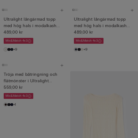
Ultralight långärmad topp
Ultralight långärmad topp
med hög hals i modalkash...
med hög hals i modalkash...
489,00 kr
489,00 kr
Mix&Match 4x3
Mix&Match 4x3
+9
+9
Tröja med båtringning och
flätmönster i Ultralight...
559,00 kr
Mix&Match 4x3
+1