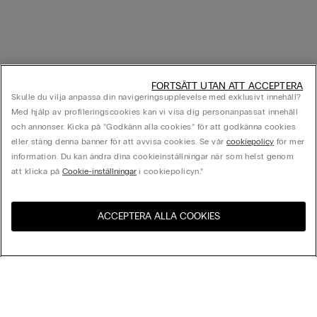
FORTSÄTT UTAN ATT ACCEPTERA
Skulle du vilja anpassa din navigeringsupplevelse med exklusivt innehåll?
Med hjälp av profileringscookies kan vi visa dig personanpassat innehåll
och annonser. Kicka på ”Godkänn alla cookies” för att godkänna cookies
eller stäng denna banner för att avvisa cookies. Se vår
cookiepolicy
för mer
information. Du kan ändra dina cookieinställningar när som helst genom
att klicka på
Cookie-inställningar
i cookiepolicyn.”
ACCEPTERA ALLA COOKIES
Besök webbutiken för ditt
Förenta Staterna
land:
Sortera Efter
Bästsäljare