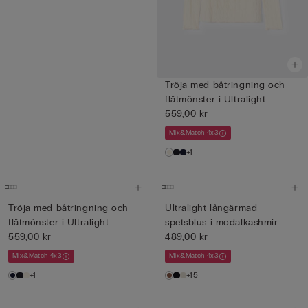
Tröja med båtringning och
flätmönster i Ultralight...
559,00 kr
Mix&Match 4x3
+1
Tröja med båtringning och
Ultralight långärmad
flätmönster i Ultralight...
spetsblus i modalkashmir
559,00 kr
489,00 kr
Mix&Match 4x3
Mix&Match 4x3
+1
+15