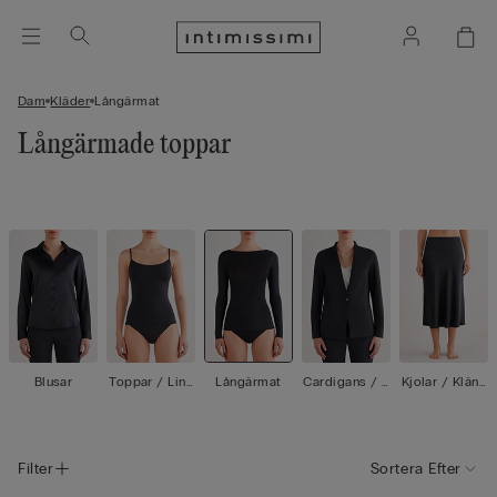
Dam
Kläder
Långärmat
Långärmade toppar
Blusar
Toppar / Linn
Långärmat
Cardigans / J
Kjolar / Klänn
en
ackor
ingar
Filter
Sortera Efter