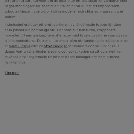
ett naturligt sätt. Oavsett om du letar efter ett basplagg för vardagen eller
något mer elegant för speciella tillfällen hittar du här ett imponerande
utbud av långärmade tröjor i olika modeller och stilar som passar varje
behov.
Intimissimi erbjuder ett brett sortiment av långärmade toppar för dam
som passar din personliga stil. Här finns allt från tunna, kroppsnära
modeller till mer avslappnade alternativ med lösare passform som passar
alla kombinationer. Du kan till exempel bära din långärmade tröja under en
en
varm ulltröja
eller en
skön cardigan
för komfort och stil under kalla
dagar. Vårt urval erbjuder elegans och sofistikation så att du enkelt kan
använda dina långärmade tröjor både som baslager och som stilrena
nyckelplagg.
Långärmade toppar i sköna material och passformer
Läs mer
Materialet och passformen spelar en stor roll när det kommer till den
långärmade tröjans komfort och utseende. Vårt sortiment är framtaget av
noggrant utvalda material och kommer i fina designer som erbjuder både
elegans och bekvämlighet. En ribbad långärmad tröja ger en härligt
strukturerad känsla samtidigt som den följer kroppens former på ett
smickrande sätt. Väljer du en långärmad boat neck-tröja får du ett elegant
alternativ som framhäver halslinjen och skapar en feminin silhuett.
När du är ute efter varm komfort och ett skön topp som följer kroppen
som en andra hud kan du välja en
ultralight långärmad tröja med kashmir
.
Det delikata materialet smickrar silhuetten samtidigt som det erbjuder en