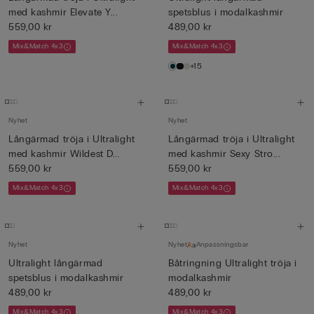
med kashmir Elevate Y...
spetsblus i modalkashmir
559,00 kr
489,00 kr
Mix&Match 4x3
Mix&Match 4x3
+15
Nyhet
Nyhet
Långärmad tröja i Ultralight
Långärmad tröja i Ultralight
med kashmir Wildest D...
med kashmir Sexy Stro...
559,00 kr
559,00 kr
Mix&Match 4x3
Mix&Match 4x3
Nyhet
Nyhet
Anpassningsbar
Ultralight långärmad
Båtringning Ultralight tröja i
spetsblus i modalkashmir
modalkashmir
489,00 kr
489,00 kr
Mix&Match 4x3
Mix&Match 4x3