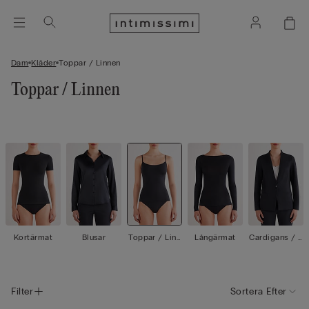
Dam
Kläder
Toppar / Linnen
Toppar / Linnen
Kortärmat
Blusar
Toppar / Linn
Långärmat
Cardigans / J
en
ackor
Filter
Sortera Efter