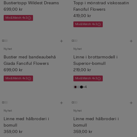
Bustiertopp Wildest Dreams
Topp i mönstrad viskossatin
699,00 kr
Fanciful Flowers
419,00 kr
Mix&Match 4x3
Mix&Match 4x3
Nyhet
Nyhet
Bustier med bandeaubehå
Linne i brottarmodell i
Giada Fanciful Flowers
Superior-bomull
699,00 kr
219,00 kr
Mix&Match 4x3
Mix&Match 4x3
+4
Nyhet
Nyhet
Linne med hålbroderi i
Linne med hålbroderi i
bomull
bomull
359,00 kr
359,00 kr