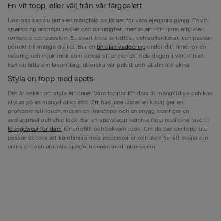
En vit topp, eller välj från vår färgpalett
Hos oss kan du hitta en mångfald av färger för våra eleganta plagg. En vit
spetstopp utstrålar renhet och naturlighet, medan ett rött linne erbjuder
romantik och passion. Ett svart linne är tidlöst och sofistikerat, och passar
perfekt till många outfits. Bär en
bh utan vaddering
under ditt linne för en
naturlig och mjuk look som också sitter perfekt hela dagen. I vårt utbud
kan du hitta din favoritfärg, utforska vår palett och låt din stil skina.
Styla en topp med spets
Det är enkelt att styla ett linne! Våra toppar för dam är mångsidiga och kan
stylas på en mängd olika sätt. Ett baslinne under en kavaj ger en
professionell touch, medan en linnetopp och en snygg scarf ger en
avslappnad och chic look. Bär en spetstopp hemma ihop med dina favorit
loungewear för dam
för en chill och bekväm look. Om du bär din topp ute
passar det bra att kombinera med accessoarer och skor för att skapa din
unika stil och utstråla självförtroende med Intimissimi.