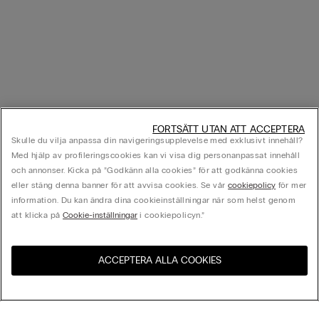
FORTSÄTT UTAN ATT ACCEPTERA
Skulle du vilja anpassa din navigeringsupplevelse med exklusivt innehåll?
Med hjälp av profileringscookies kan vi visa dig personanpassat innehåll
och annonser. Kicka på ”Godkänn alla cookies” för att godkänna cookies
eller stäng denna banner för att avvisa cookies. Se vår
cookiepolicy
för mer
information. Du kan ändra dina cookieinställningar när som helst genom
att klicka på
Cookie-inställningar
i cookiepolicyn.”
ACCEPTERA ALLA COOKIES
Besök webbutiken för ditt
Förenta Staterna
land: