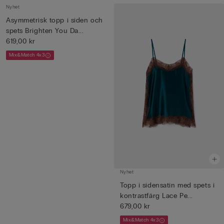
Nyhet
Asymmetrisk topp i siden och
spets Brighten You Da...
619,00 kr
Mix&Match 4x3
Nyhet
Topp i sidensatin med spets i
kontrastfärg Lace Pe...
679,00 kr
Mix&Match 4x3