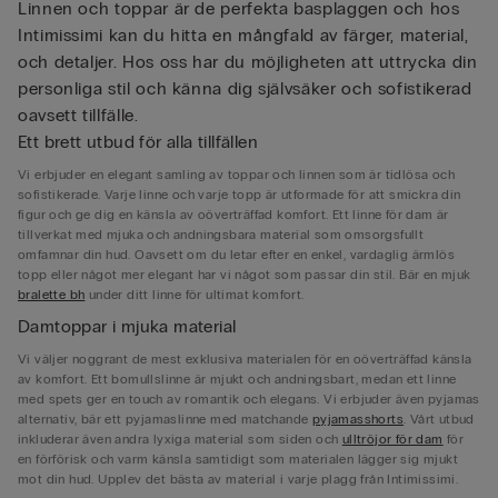
Linnen och toppar är de perfekta basplaggen och hos
Intimissimi kan du hitta en mångfald av färger, material,
och detaljer. Hos oss har du möjligheten att uttrycka din
personliga stil och känna dig självsäker och sofistikerad
oavsett tillfälle.
Ett brett utbud för alla tillfällen
Vi erbjuder en elegant samling av toppar och linnen som är tidlösa och
sofistikerade. Varje linne och varje topp är utformade för att smickra din
figur och ge dig en känsla av oöverträffad komfort. Ett linne för dam är
tillverkat med mjuka och andningsbara material som omsorgsfullt
omfamnar din hud. Oavsett om du letar efter en enkel, vardaglig ärmlös
topp eller något mer elegant har vi något som passar din stil. Bär en mjuk
bralette bh
under ditt linne för ultimat komfort.
Damtoppar i mjuka material
Vi väljer noggrant de mest exklusiva materialen för en oöverträffad känsla
av komfort. Ett bomullslinne är mjukt och andningsbart, medan ett linne
med spets ger en touch av romantik och elegans. Vi erbjuder även pyjamas
alternativ, bär ett pyjamaslinne med matchande
pyjamasshorts
. Vårt utbud
inkluderar även andra lyxiga material som siden och
ulltröjor för dam
för
en förförisk och varm känsla samtidigt som materialen lägger sig mjukt
mot din hud. Upplev det bästa av material i varje plagg från Intimissimi.