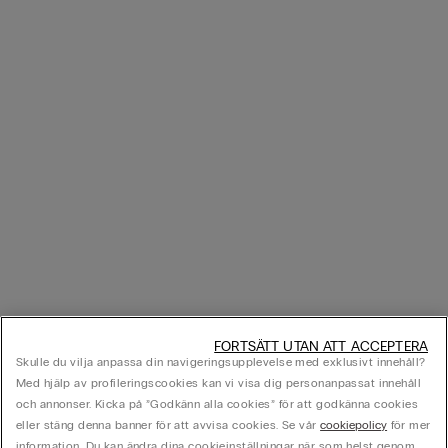
FORTSÄTT UTAN ATT ACCEPTERA
Skulle du vilja anpassa din navigeringsupplevelse med exklusivt innehåll?
Med hjälp av profileringscookies kan vi visa dig personanpassat innehåll
och annonser. Kicka på ”Godkänn alla cookies” för att godkänna cookies
eller stäng denna banner för att avvisa cookies. Se vår
cookiepolicy
för mer
information. Du kan ändra dina cookieinställningar när som helst genom