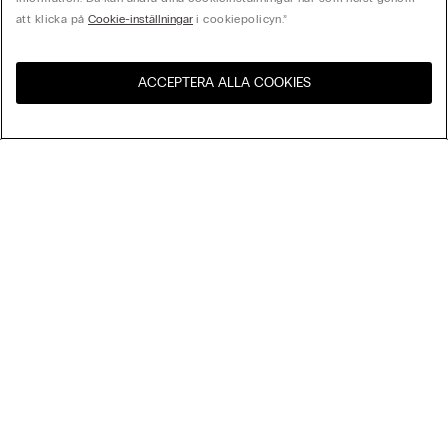
att klicka på
Cookie-inställningar
i cookiepolicyn.”
ACCEPTERA ALLA COOKIES
Besök webbutiken för ditt
Förenta Staterna
land:
Sortera Efter
Bästsäljare
Pris högst till lägst
My Intimissimi
Pris lägst till högst
Nyheter
Presentkort
Hållbarhet