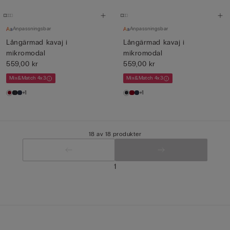
Anpassningsbar
Anpassningsbar
Långärmad kavaj i
Långärmad kavaj i
mikromodal
mikromodal
559,00 kr
559,00 kr
Mix&Match 4x3
Mix&Match 4x3
+1
+1
18 av 18 produkter
1