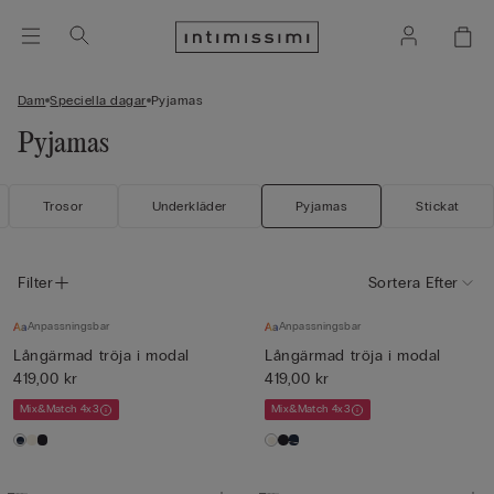
Dam
Speciella dagar
Pyjamas
Pyjamas
Trosor
Underkläder
Pyjamas
Stickat
Filter
Sortera Efter
Anpassningsbar
Anpassningsbar
Långärmad tröja i modal
Långärmad tröja i modal
419,00 kr
419,00 kr
Mix&Match 4x3
Mix&Match 4x3