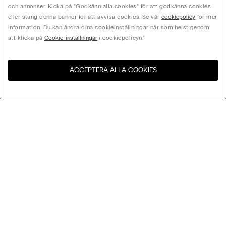
och annonser. Kicka på ”Godkänn alla cookies” för att godkänna cookies
eller stäng denna banner för att avvisa cookies. Se vår
cookiepolicy
för mer
information. Du kan ändra dina cookieinställningar när som helst genom
att klicka på
Cookie-inställningar
i cookiepolicyn.”
ACCEPTERA ALLA COOKIES
Besök webbutiken för ditt
Förenta Staterna
land:
Sortera Efter
Bästsäljare
Pris högst till lägst
My Intimissimi
Pris lägst till högst
Nyheter
Presentkort