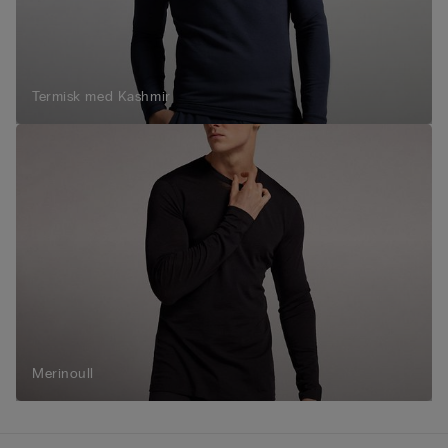
Termisk med Kashmir
Merinoull