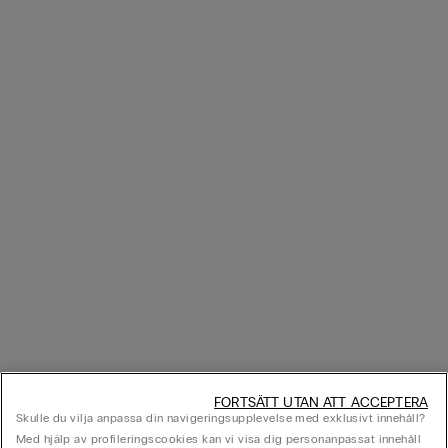
FORTSÄTT UTAN ATT ACCEPTERA
Skulle du vilja anpassa din navigeringsupplevelse med exklusivt innehåll?
Med hjälp av profileringscookies kan vi visa dig personanpassat innehåll