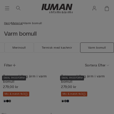
Herr
Material
Varm bomull
Varm bomull
Merinoull
Termisk med kashmir
Varm bomull
Filter
Sortera Efter
Tröja med lång ärm i varm
Tröja med lång ärm i varm
SMAL PASSFORM
SMAL PASSFORM
bomull
bomull
279,00 kr
279,00 kr
Mix & match 4x3
Mix & match 4x3