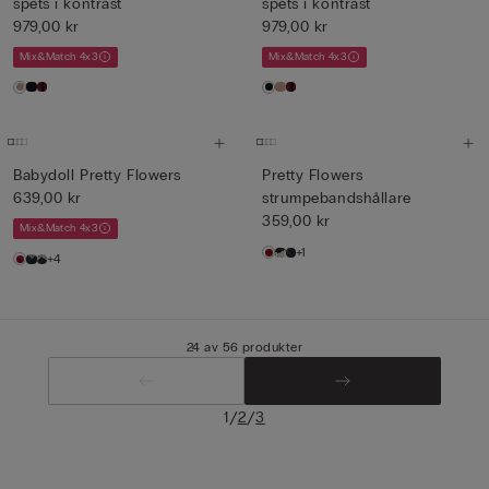
spets i kontrast
spets i kontrast
979,00 kr
979,00 kr
Mix&Match 4x3
Mix&Match 4x3
Babydoll Pretty Flowers
Pretty Flowers
639,00 kr
strumpebandshållare
359,00 kr
Mix&Match 4x3
+1
+4
24 av 56 produkter
/
/
1
2
3