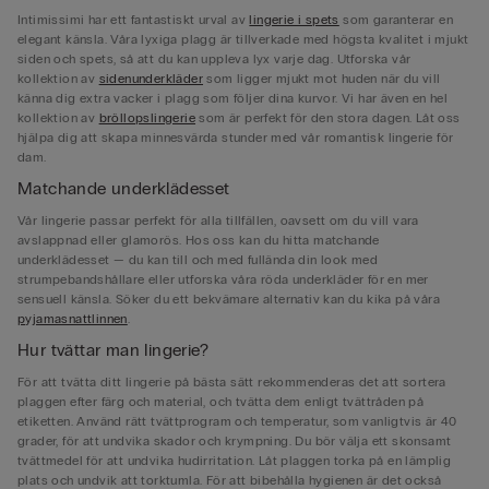
Intimissimi har ett fantastiskt urval av
lingerie i spets
som garanterar en
elegant känsla. Våra lyxiga plagg är tillverkade med högsta kvalitet i mjukt
siden och spets, så att du kan uppleva lyx varje dag. Utforska vår
kollektion av
sidenunderkläder
som ligger mjukt mot huden när du vill
känna dig extra vacker i plagg som följer dina kurvor. Vi har även en hel
kollektion av
bröllopslingerie
som är perfekt för den stora dagen. Låt oss
hjälpa dig att skapa minnesvärda stunder med vår romantisk lingerie för
dam.
Matchande underklädesset
Vår lingerie passar perfekt för alla tillfällen, oavsett om du vill vara
avslappnad eller glamorös. Hos oss kan du hitta matchande
underklädesset — du kan till och med fullända din look med
strumpebandshållare eller utforska våra röda underkläder för en mer
sensuell känsla. Söker du ett bekvämare alternativ kan du kika på våra
pyjamasnattlinnen
.
Hur tvättar man lingerie?
För att tvätta ditt lingerie på bästa sätt rekommenderas det att sortera
plaggen efter färg och material, och tvätta dem enligt tvättråden på
etiketten. Använd rätt tvättprogram och temperatur, som vanligtvis är 40
grader, för att undvika skador och krympning. Du bör välja ett skonsamt
tvättmedel för att undvika hudirritation. Låt plaggen torka på en lämplig
plats och undvik att torktumla. För att bibehålla hygienen är det också