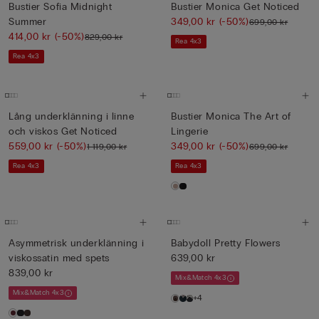
Bustier Sofia Midnight
Bustier Monica Get Noticed
Summer
349,00 kr
(-50%)
699,00 kr
414,00 kr
(-50%)
829,00 kr
Rea 4x3
Rea 4x3
Lång underklänning i linne
Bustier Monica The Art of
och viskos Get Noticed
Lingerie
559,00 kr
(-50%)
349,00 kr
(-50%)
1 119,00 kr
699,00 kr
Rea 4x3
Rea 4x3
Asymmetrisk underklänning i
Babydoll Pretty Flowers
viskossatin med spets
639,00 kr
839,00 kr
Mix&Match 4x3
Mix&Match 4x3
+4