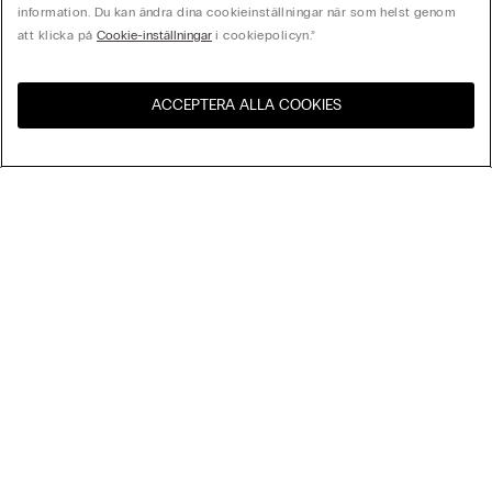
information. Du kan ändra dina cookieinställningar när som helst genom
att klicka på
Cookie-inställningar
i cookiepolicyn.”
ACCEPTERA ALLA COOKIES
Besök webbutiken för ditt
Förenta Staterna
land:
Sortera Efter
Bästsäljare
Pris högst till lägst
My Intimissimi
Pris lägst till högst
Nyheter
Presentkort
Hållbarhet