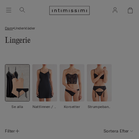
Dam
Underkläder
Lingerie
Se alla
Nattlinnen / B
Korsetter
Strumpeband
abydoll
shållare / Str
umpeband
Filter
Sortera Efter