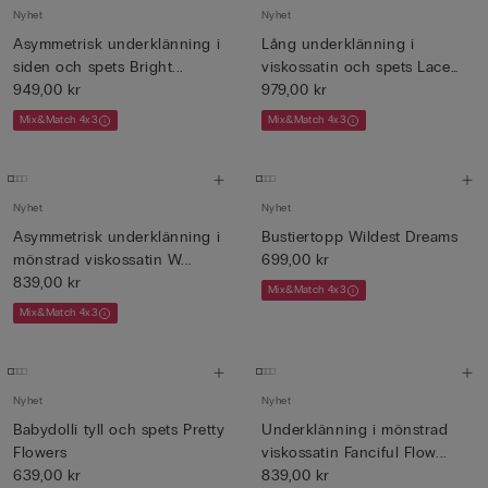
Nyhet
Nyhet
Asymmetrisk underklänning i
Lång underklänning i
siden och spets Bright...
viskossatin och spets Lace
949,00 kr
Pe...
979,00 kr
Mix&Match 4x3
Mix&Match 4x3
Nyhet
Nyhet
Asymmetrisk underklänning i
Bustiertopp Wildest Dreams
mönstrad viskossatin W...
699,00 kr
839,00 kr
Mix&Match 4x3
Mix&Match 4x3
Nyhet
Nyhet
Babydolli tyll och spets Pretty
Underklänning i mönstrad
Flowers
viskossatin Fanciful Flow...
639,00 kr
839,00 kr