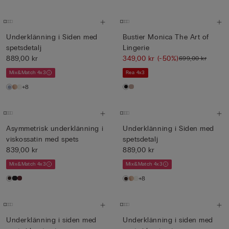
Underklänning i Siden med
Bustier Monica The Art of
spetsdetalj
Lingerie
889,00 kr
349,00 kr
(-50%)
699,00 kr
Mix&Match 4x3
Rea 4x3
+8
Asymmetrisk underklänning i
Underklänning i Siden med
viskossatin med spets
spetsdetalj
839,00 kr
889,00 kr
Mix&Match 4x3
Mix&Match 4x3
+8
Underklänning i siden med
Underklänning i siden med