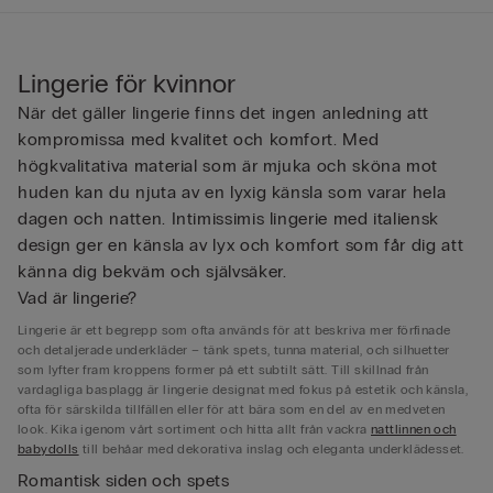
Lingerie för kvinnor
När det gäller lingerie finns det ingen anledning att
kompromissa med kvalitet och komfort. Med
högkvalitativa material som är mjuka och sköna mot
huden kan du njuta av en lyxig känsla som varar hela
dagen och natten. Intimissimis lingerie med italiensk
design ger en känsla av lyx och komfort som får dig att
känna dig bekväm och självsäker.
Vad är lingerie?
Lingerie är ett begrepp som ofta används för att beskriva mer förfinade
och detaljerade underkläder – tänk spets, tunna material, och silhuetter
som lyfter fram kroppens former på ett subtilt sätt. Till skillnad från
vardagliga basplagg är lingerie designat med fokus på estetik och känsla,
ofta för särskilda tillfällen eller för att bära som en del av en medveten
look. Kika igenom vårt sortiment och hitta allt från vackra
nattlinnen och
babydolls
till behåar med dekorativa inslag och eleganta underklädesset.
Romantisk siden och spets