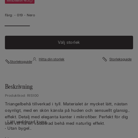
Mix&Match 4x3
Färg:
-
019 - Nero
Välj storlek
Hitta din storlek
Storleksguide
Storleksguide
Beskrivning
Produktkod: RIS100
Triangelbehå tillverkad i tyll. Materialet är mycket lätt, nästan
osynligt, med en skön känsla på huden och sensuellt glansig
effekt. Detalj med eleganta kanter i mikrofiber. Perfekt för dig
• Lätt vadderad kupa
som vill ha en vadderad behå med naturlig effekt.
• Utan bygel
• Sidostöd