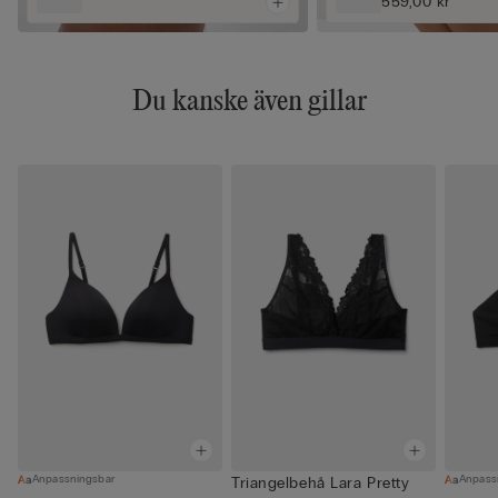
559,00 kr
Du kanske även gillar
Anpassningsbar
Anpass
Triangelbehå Lara Pretty