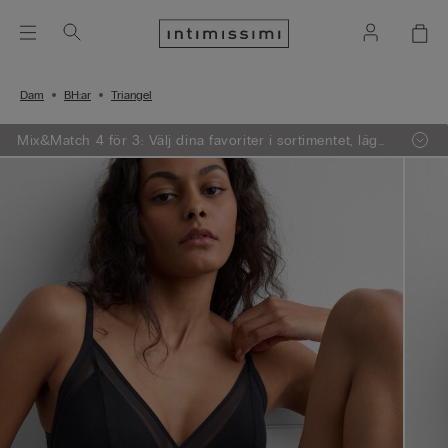
Dam
BH:ar
Triangel
Mix&Match 4 för 3: Välj dina favoriter i sortimentet, lägg
4 varor i varukorgen - betala endast för 3.