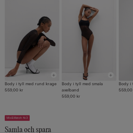
Body i tyll med rund krage
Body i tyll med smala
Body i 
559,00 kr
axelband
559,00
559,00 kr
Mix&Match 4x3
Samla och spara