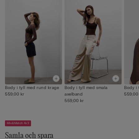
Body i tyll med rund krage
Body i tyll med smala
Body i 
559,00 kr
axelband
559,00
559,00 kr
Mix&Match 4x3
Samla och spara