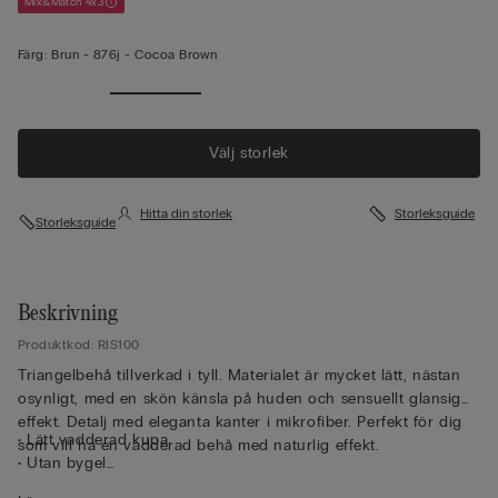
Mix&Match 4x3
Färg:
Brun -
876j - Cocoa Brown
Välj storlek
Hitta din storlek
Storleksguide
Storleksguide
Beskrivning
Produktkod: RIS100
Triangelbehå tillverkad i tyll. Materialet är mycket lätt, nästan
osynligt, med en skön känsla på huden och sensuellt glansig
effekt. Detalj med eleganta kanter i mikrofiber. Perfekt för dig
• Lätt vadderad kupa
som vill ha en vadderad behå med naturlig effekt.
• Utan bygel
• Sidostöd