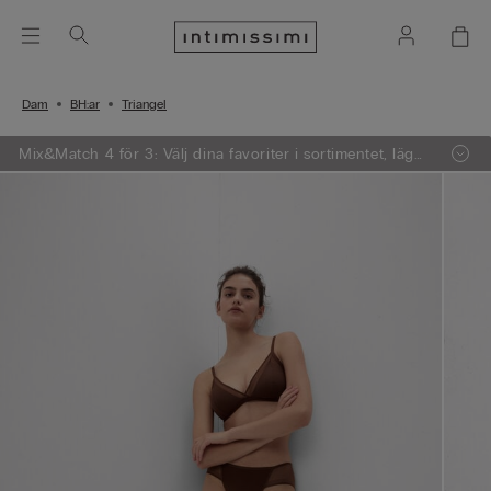
Dam
BH:ar
Triangel
Mix&Match 4 för 3: Välj dina favoriter i sortimentet, lägg
4 varor i varukorgen - betala endast för 3.