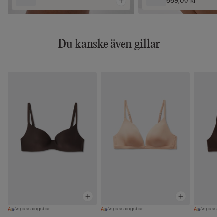
559,00 kr
Du kanske även gillar
Anpassningsbar
Anpassningsbar
Anpass