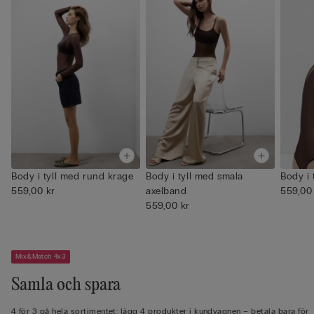
Body i tyll med rund krage
Body i tyll med smala
Body i 
559,00 kr
axelband
559,00
559,00 kr
Mix&Match 4x3
Samla och spara
4 för 3 på hela sortimentet: lägg 4 produkter i kundvagnen – betala bara för