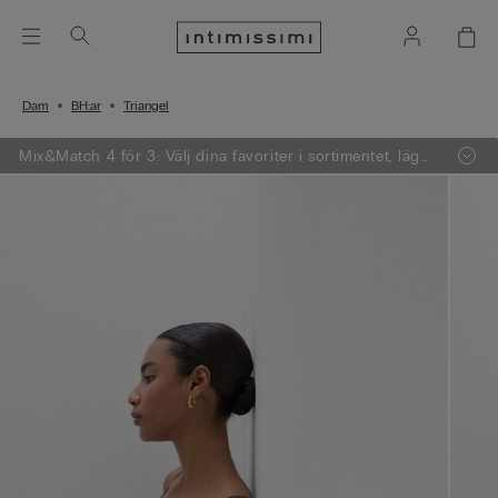
Dam
BH:ar
Triangel
Mix&Match 4 för 3: Välj dina favoriter i sortimentet, lägg
4 varor i varukorgen - betala endast för 3.