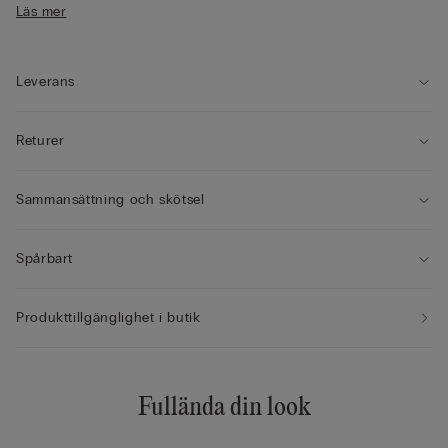
Läs mer
• Modellen är 175 cm lång och har på sig storlek S
Leverans
Returer
Sammansättning och skötsel
Spårbart
Produkttillgänglighet i butik
Fullända din look