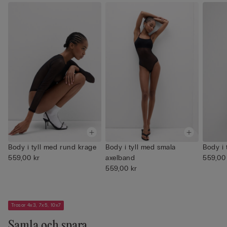
Body i tyll med rund krage
Body i tyll med smala
Body i 
559,00 kr
axelband
559,00
559,00 kr
Trosor 4x3, 7x5, 10x7
Samla och spara