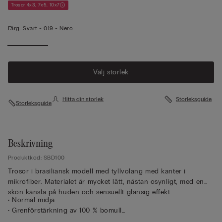
Trosor 4x3, 7x5, 10x7
Färg:
Svart -
019 - Nero
Välj storlek
Hitta din storlek
Storleksguide
Storleksguide
Beskrivning
Produktkod: SBD100
Trosor i brasiliansk modell med tyllvolang med kanter i
mikrofiber. Materialet är mycket lätt, nästan osynligt, med en
skön känsla på huden och sensuellt glansig effekt.
• Normal midja
• Grenförstärkning av 100 % bomull
• Figurnära passform