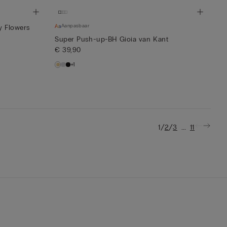
Aanpasbaar
y Flowers
Super Push-up-BH Gioia van Kant
€ 39,90
+1
/
/
...
1
2
3
11