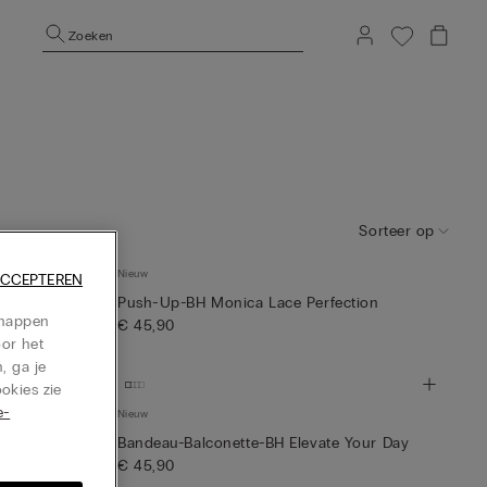
Zoeken
Sorteer op
Nieuw
ACCEPTEREN
ur Day
Push-Up-BH Monica Lace Perfection
chappen
€ 45,90
oor het
, ga je
okies zie
e-
Nieuw
Day
Bandeau-Balconette-BH Elevate Your Day
€ 45,90