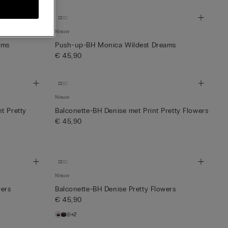
Nieuw
ams
Push-up-BH Monica Wildest Dreams
€ 45,90
Nieuw
t Pretty
Balconette-BH Denise met Print Pretty Flowers
€ 45,90
Nieuw
wers
Balconette-BH Denise Pretty Flowers
€ 45,90
+2