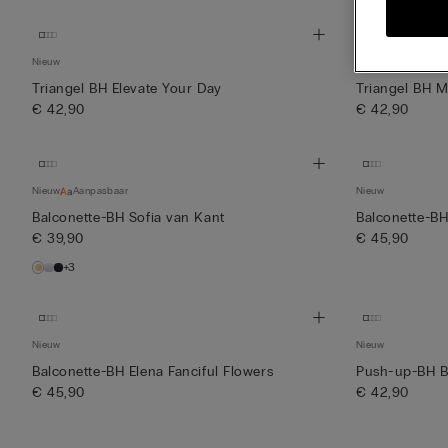
Nieuw
Nieuw
Triangel BH Elevate Your Day
Triangel BH M
€ 42,90
€ 42,90
Nieuw
Aanpasbaar
Nieuw
Balconette-BH Sofia van Kant
Balconette-BH
€ 39,90
€ 45,90
+3
Nieuw
Nieuw
Balconette-BH Elena Fanciful Flowers
Push-up-BH Be
€ 45,90
€ 42,90