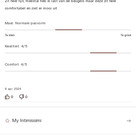
Zit heel fijn, meestal heb ik last van de beugels maar deze zit heel
beoordeeld
comfortabel en ziet er mooi uit
Maat
:
Normale pasvorm
Te klein
Te groot
Kwaliteit
:
4/5
Comfort
:
4/5
9 apr. 2024
0
0
My Intimissimi