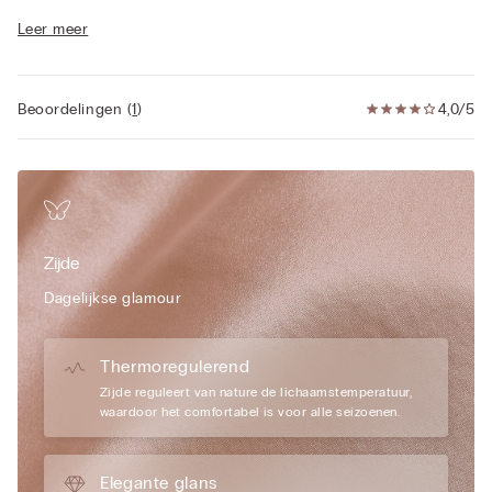
onmerkbare stiksels. Ideaal voor degenen die een natuurlijke
Leer meer
vorm en lichte ondersteuning willen in een eenvoudige, maar
luxueuze en verfijnde beha. Verstelbare rug en bandjes.
Beoordelingen
(
1
)
4,0/5
Zijde
Dagelijkse glamour
Thermoregulerend
Zijde reguleert van nature de lichaamstemperatuur,
waardoor het comfortabel is voor alle seizoenen.
Elegante glans