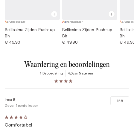
Aanpasbaar
Aanpasbaar
Aanpas
Bellissima Zijden Push-up
Bellissima Zijden Push-up
Belliss
Bh
Bh
Bh
€ 49,90
€ 49,90
€ 49,9
Waardering en beoordelingen
1 Beoordeling
4,0
van 5 sterren
Irma B
75B
Geverifieerde koper
4
Comfortabel
op
5