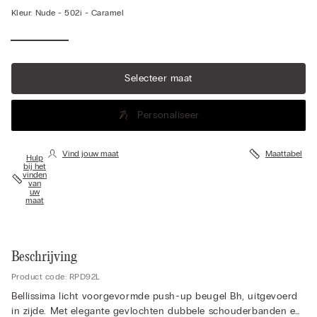
Kleur:
Nude -
502i - Caramel
Selecteer maat
Personaliseer
Vind jouw maat
Maattabel
Hulp
bij het
vinden
van
uw
maat
Beschrijving
Product code: RPD92L
Bellissima licht voorgevormde push-up beugel Bh, uitgevoerd
in zijde. Met elegante gevlochten dubbele schouderbanden en