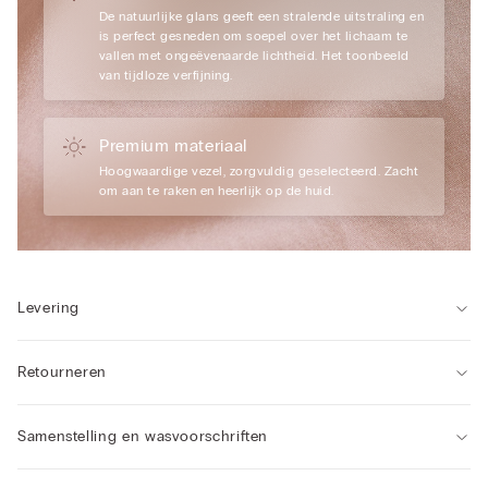
De natuurlijke glans geeft een stralende uitstraling en
is perfect gesneden om soepel over het lichaam te
vallen met ongeëvenaarde lichtheid. Het toonbeeld
van tijdloze verfijning.
Premium materiaal
Hoogwaardige vezel, zorgvuldig geselecteerd. Zacht
om aan te raken en heerlijk op de huid.
Levering
Retourneren
Samenstelling en wasvoorschriften