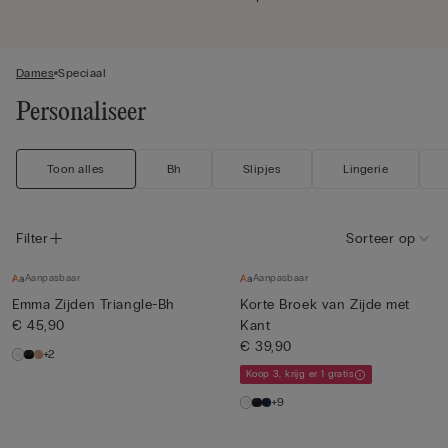
Dames
Speciaal
Personaliseer
Toon alles
Bh
Slipjes
Lingerie
Filter
Sorteer op
Aanpasbaar
Aanpasbaar
Emma Zijden Triangle-Bh
Korte Broek van Zijde met
€ 45,90
Kant
€ 39,90
+2
Koop 3, krijg er 1 gratis
+9