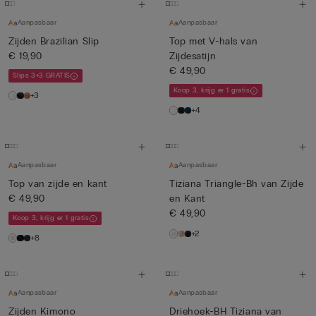
Aanpasbaar
Aanpasbaar
Zijden Brazilian Slip
Top met V-hals van
€ 19,90
Zijdesatijn
€ 49,90
Slips 3+3 GRATIS
Koop 3, krijg er 1 gratis
+3
+4
Aanpasbaar
Aanpasbaar
Top van zijde en kant
Tiziana Triangle-Bh van Zijde
€ 49,90
en Kant
€ 49,90
Koop 3, krijg er 1 gratis
+2
+8
Aanpasbaar
Aanpasbaar
Zijden Kimono
Driehoek-BH Tiziana van