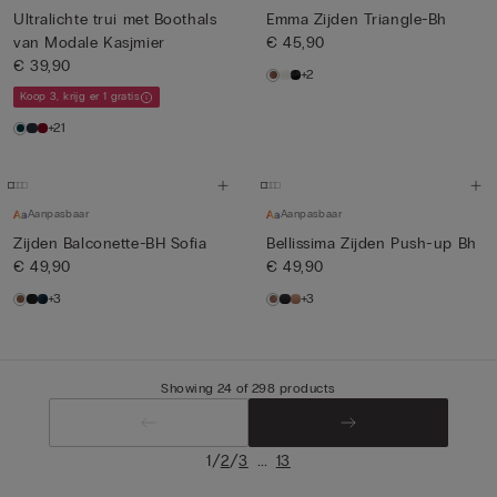
Ultralichte trui met Boothals
Emma Zijden Triangle-Bh
van Modale Kasjmier
€ 45,90
€ 39,90
+2
Koop 3, krijg er 1 gratis
+21
Aanpasbaar
Aanpasbaar
Zijden Balconette-BH Sofia
Bellissima Zijden Push-up Bh
€ 49,90
€ 49,90
+3
+3
Showing 24 of 298 products
/
/
...
1
2
3
13