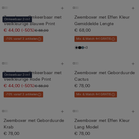
Zwemboxer Omkeerbaar met
Zwemboxer met Effen Kleur
Omkeerbaar 2-in-1
Veelkleurige Blauwe Print
Gemiddelde Lengte
€ 44,00
(-50%)
€ 68,00
€ 88,00
-70% vanaf 3 artikelen
Mix & Match 4+1 GRATIS
+3
Zwemboxer Omkeerbaar met
Zwemboxer met Geborduurde
Omkeerbaar 2-in-1
Veelkleurige Rode Print
Cactus
€ 44,00
(-50%)
€ 78,00
€ 88,00
-70% vanaf 3 artikelen
Mix & Match 4+1 GRATIS
Zwemboxer met Geborduurde
Zwemboxer met Effen Kleur
Krab
Lang Model
€ 78,00
€ 78,00