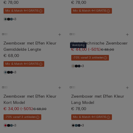
€ 78,00
€ 78,00
Mix & Match 4+1 GRATIS
Mix & Match 4+1 GRATIS
+3
Zwemboxer met Effen Kleur
Korte Technische Zwemboxer
Veelzijdig
Gemiddelde Lengte
€ 44,00
(-50%)
€ 88,00
€ 68,00
-70% vanaf 3 artikelen
Mix & Match 4+1 GRATIS
+3
+3
Zwemboxer met Effen Kleur
Zwemboxer met Effen Kleur
Kort Model
Lang Model
€ 34,00
(-50%)
€ 78,00
€ 68,00
-70% vanaf 3 artikelen
Mix & Match 4+1 GRATIS
+3
+3