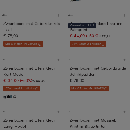
+3
Zwemboxer met Geborduurde
Zwemboxer Omkeerbaar met
Omkeerbaar 2-in-1
Haai
Palmprint
€ 78,00
€ 44,00
(-50%)
€ 88,00
Mix & Match 4+1 GRATIS
-70% vanaf 3 artikelen
Zwemboxer met Effen Kleur
Zwemboxer met Geborduurde
Kort Model
Schildpadden
€ 34,00
(-50%)
€ 78,00
€ 68,00
-70% vanaf 3 artikelen
Mix & Match 4+1 GRATIS
+3
Zwemboxer met Effen Kleur
Zwemboxer met Mosaïek-
Lang Model
Print in Blauwtinten