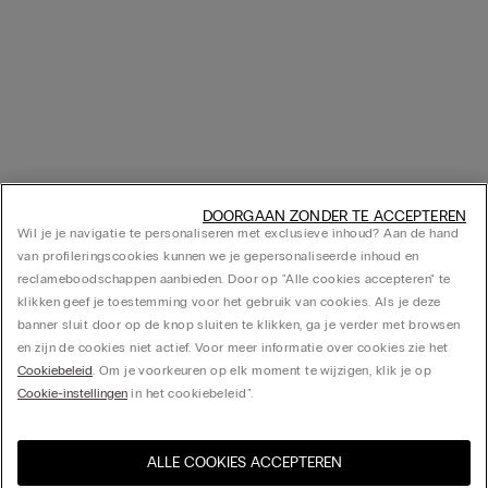
DOORGAAN ZONDER TE ACCEPTEREN
Wil je je navigatie te personaliseren met exclusieve inhoud? Aan de hand
van profileringscookies kunnen we je gepersonaliseerde inhoud en
reclameboodschappen aanbieden. Door op "Alle cookies accepteren" te
klikken geef je toestemming voor het gebruik van cookies. Als je deze
banner sluit door op de knop sluiten te klikken, ga je verder met browsen
en zijn de cookies niet actief. Voor meer informatie over cookies zie het
Cookiebeleid
. Om je voorkeuren op elk moment te wijzigen, klik je op
Cookie-instellingen
in het cookiebeleid".
ALLE COOKIES ACCEPTEREN
Bezoek de online winkel voor
United States