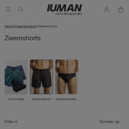
Heren
Zwemkleding
Zwemshorts
Zwemshorts
Toon alles
Zwemshorts
Zwembroeken
& slips
Filter
Sorteer op