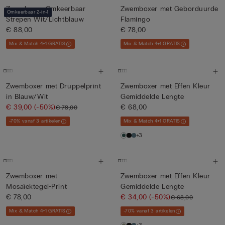
Zwemboxer Omkeerbaar
Zwemboxer met Geborduurde
Omkeerbaar 2-in-1
Strepen Wit/Lichtblauw
Flamingo
€ 88,00
€ 78,00
Mix & Match 4+1 GRATIS
Mix & Match 4+1 GRATIS
Zwemboxer met Druppelprint
Zwemboxer met Effen Kleur
in Blauw/Wit
Gemiddelde Lengte
€ 39,00
(-50%)
€ 68,00
€ 78,00
-70% vanaf 3 artikelen
Mix & Match 4+1 GRATIS
+3
Zwemboxer met
Zwemboxer met Effen Kleur
Mosaïektegel-Print
Gemiddelde Lengte
€ 78,00
€ 34,00
(-50%)
€ 68,00
Mix & Match 4+1 GRATIS
-70% vanaf 3 artikelen