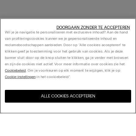
DOORGAAN ZONDER TE ACCEPTEREN
Wil je je navigatie te personaliseren met exclusieve inhoud? Aan de hand
van profileringscookies kunnen we je gepersonaliseerde inhoud en
reclameboodschappen aanbieden. Door op "Alle cookies accepteren" te
klikken geef je toestemming voor het gebruik van cookies. Als je deze
banner sluit door op de knop sluiten te klikken, ga je verder met browsen
en zijn de cookies niet actief. Voor meer informatie over cookies zie het
Cookiebeleid
. Om je voorkeuren op elk moment te wijzigen, klik je op
Cookie-instellingen
in het cookiebeleid".
ALLE COOKIES ACCEPTEREN
Bezoek de online winkel voor
United States
uw land:
Sorteer op
Bestsellers