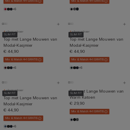
Mix & Match 4+1 GRATIS
Mix & Match 4+1 GRATIS
+6
Aanpasbaar
Aanpasbaar
SLIM FIT
SLIM FIT
Top met Lange Mouwen van
Top met Lange Mouwen van
Modal-Kasjmier
Modal-Kasjmier
€ 44,90
€ 44,90
Mix & Match 4+1 GRATIS
Mix & Match 4+1 GRATIS
+6
+6
Aanpasbaar
Trui met Lange Mouwen van
SLIM FIT
SLIM FIT
Warm Katoen
Top met Lange Mouwen van
€ 29,90
Modal-Kasjmier
€ 44,90
Mix & Match 4+1 GRATIS
Mix & Match 4+1 GRATIS
+6