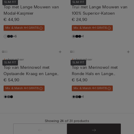
SLIM FIT
SLIM FIT
Top met Lange Mouwen van
Trui met Lange Mouwen van
Modal-Kasjmier
100% Superior-Katoen
€ 44,90
€ 24,90
Mix & Match 4+1 GRATIS
Mix & Match 4+1 GRATIS
+6
+1
Aanpasbaar
Aanpasbaar
SLIM FIT
SLIM FIT
Top van Merinowol met
Top van Merinowol met
Opstaande Kraag en Lange
Ronde Hals en Lange
Mou...
€ 54,90
Mouwen
€ 54,90
Mix & Match 4+1 GRATIS
Mix & Match 4+1 GRATIS
+1
Showing 24 of 31 products