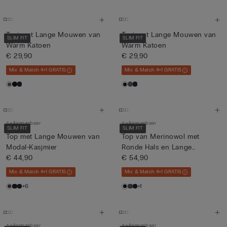
Trui met Lange Mouwen van
Trui met Lange Mouwen van
SLIM FIT
SLIM FIT
Warm Katoen
Warm Katoen
€ 29,90
€ 29,90
Mix & Match 4+1 GRATIS
Mix & Match 4+1 GRATIS
Aanpasbaar
Aanpasbaar
SLIM FIT
SLIM FIT
Top met Lange Mouwen van
Top van Merinowol met
Modal-Kasjmier
Ronde Hals en Lange
€ 44,90
Mouwen
€ 54,90
Mix & Match 4+1 GRATIS
Mix & Match 4+1 GRATIS
+6
+1
Aanpasbaar
Aanpasbaar