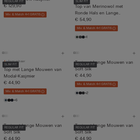
REGULAR FIT
SLIM FIT
€ 129,90
Top van Merinowol met
Ronde Hals en Lange
Mix & Match 4+1 GRATIS
Mouwen
€ 54,90
Mix & Match 4+1 GRATIS
+1
Aanpasbaar
Trui met Lange Mouwen van
SLIM FIT
REGULAR FIT
Soft Silk
Top met Lange Mouwen van
€ 44,90
Modal-Kasjmier
€ 44,90
Mix & Match 4+1 GRATIS
Mix & Match 4+1 GRATIS
+2
+6
Trui met Lange Mouwen van
Trui met Lange Mouwen van
REGULAR FIT
REGULAR FIT
Soft Silk
Soft Silk
€ 44,90
€ 44,90