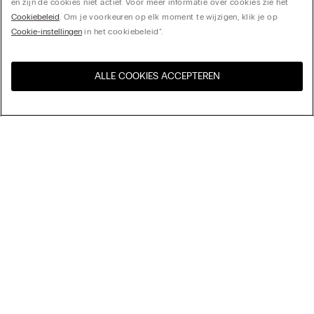
en zijn de cookies niet actief. Voor meer informatie over cookies zie het
Cookiebeleid
. Om je voorkeuren op elk moment te wijzigen, klik je op
Cookie-instellingen
in het cookiebeleid".
ALLE COOKIES ACCEPTEREN
Bezoek de online winkel voor
United States
uw land:
Sorteer op
Bestsellers
Prijs aflopend
My Intimissimi
Prijs oplopend
Nieuwste collectie
Cadeaukaart