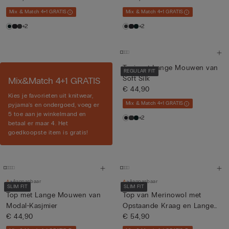
Mix & Match 4+1 GRATIS
Mix & Match 4+1 GRATIS
+2
+2
Trui met Lange Mouwen van
REGULAR FIT
Soft Silk
Mix&Match 4+1 GRATIS
€ 44,90
Kies je favorieten uit knitwear,
Mix & Match 4+1 GRATIS
pyjama's en ondergoed, voeg er
5 toe aan je winkelmand en
+2
betaal er maar 4. Het
goedkoopste item is gratis!
Aanpasbaar
Aanpasbaar
SLIM FIT
SLIM FIT
Top met Lange Mouwen van
Top van Merinowol met
Modal-Kasjmier
Opstaande Kraag en Lange
€ 44,90
Mou...
€ 54,90