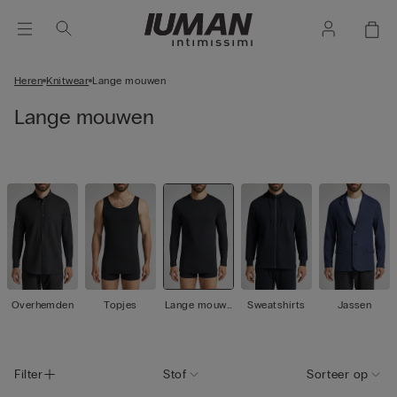
Heren
Knitwear
Lange mouwen
Lange mouwen
Overhemden
Topjes
Lange mouwe
Sweatshirts
Jassen
n
Filter
Stof
Sorteer op