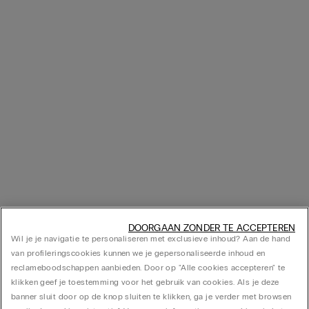
DOORGAAN ZONDER TE ACCEPTEREN
Wil je je navigatie te personaliseren met exclusieve inhoud? Aan de hand
van profileringscookies kunnen we je gepersonaliseerde inhoud en
reclameboodschappen aanbieden. Door op "Alle cookies accepteren" te
klikken geef je toestemming voor het gebruik van cookies. Als je deze
banner sluit door op de knop sluiten te klikken, ga je verder met browsen