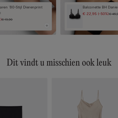
Jaren '80-Stijl Dierenprint
Balconette BH Daniel
c
€ 22,95
(-50%)
€ 45,
)
€ 19,90
Dit vindt u misschien ook leuk