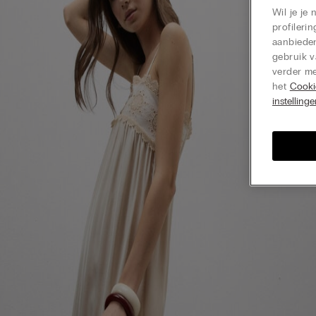
Wil je je
profiler
aanbieden
gebruik v
verder me
het
Cooki
instelling