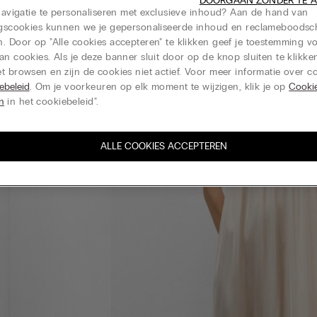
DOORGAAN ZONDER TE 
 navigatie te personaliseren met exclusieve inhoud? Aan de hand van
ingscookies kunnen we je gepersonaliseerde inhoud en reclameboods
. Door op "Alle cookies accepteren" te klikken geef je toestemming v
an cookies. Als je deze banner sluit door op de knop sluiten te klikken
t browsen en zijn de cookies niet actief. Voor meer informatie over co
ebeleid
. Om je voorkeuren op elk moment te wijzigen, klik je op
Cooki
en
in het cookiebeleid".
ALLE COOKIES ACCEPTEREN