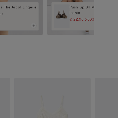
a The Art of Lingerie
Push-up BH Monica Dierenp
Iconic
90
€ 22,95
(-50%)
€ 45,90